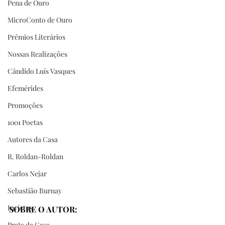
Pena de Ouro
MicroConto de Ouro
Prêmios Literários
Nossas Realizações
Cândido Luís Vasques
Efemérides
Promoções
1001 Poetas
Autores da Casa
R. Roldan-Roldan
Carlos Nejar
Sebastião Burnay
Invictus
SOBRE O AUTOR:
Prata da Casa