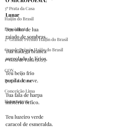
O MICROPOEMA: 
3º Prata da Casa
Lunar
Haijin do Brasil
Depoimento
Teu olho de lua
raiado de sombras.
2º Grande Prêmio Haijin do Brasil
Grande Prêmio Haijin do Brasil
Tua nádega branca
aureolada de lírios.
1º Gota de Tinta (2025)
CON
Teu beijo frio
pupila de neve.
Portal da Casa
Conceição Lima
Tua fala de harpa
Homenagem
mistério órfico.
Teu luzeiro verde
caracol de esmeralda.