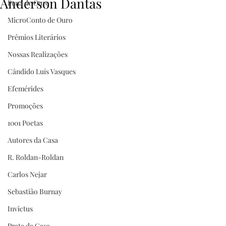
Anderson Dantas
Pena de Ouro
MicroConto de Ouro
Prêmios Literários
Nossas Realizações
Cândido Luís Vasques
Efemérides
Promoções
1001 Poetas
Autores da Casa
R. Roldan-Roldan
Carlos Nejar
Sebastião Burnay
Invictus
Prata da Casa