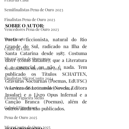
Semifinalistas Pena de Ouro 2023
Finalistas Pena de Ouro 2023
SOBRE O AUTOR:
Vencedores Pena de Ouro 2023
Vera Duarte
Poeta e ficcionista, natural do Rio 
Grande do Sul, radicado na Ilha de 
Clube da Casa
Santa Catarina desde 1987. Costuma 
MicroConto de Ouro 2024
dizer (como Bataille), que a Literatura 
é o essencial ou não é nada. Tem 
Semifinalistas MicroConto 2024
publicado os Títulos SCHATTEN, 
Finalistas MicroConto 2024
Gravuras Nocturnas (Poemas, EdUFSC) 
A Leveza de Leonardo (Novela, Editora 
Vencedores MicroConto de Ouro 2024
Insular) e o Livro Opus Infernal e a 
Elomar Figueira Mello
Canção Branca (Poemas), além de 
Gabriel Figueiraes
outros ainda não publicados.
Pena de Ouro 2025
MicroConto de Ouro 2025