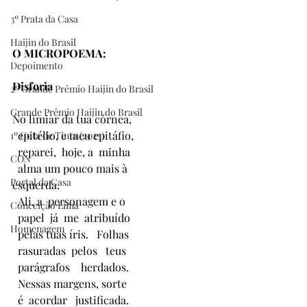
3º Prata da Casa
Haijin do Brasil
O MICROPOEMA: 
Depoimento
Disforia
2º Grande Prêmio Haijin do Brasil
Grande Prêmio Haijin do Brasil
No limiar da tua córnea,
  epitélio, e meu epitáfio,
1º Gota de Tinta (2025)
  reparei,  hoje, a  minha 
CON
  alma um pouco mais à 
Portal da Casa
esquerda.
  Ali, a  personagem e o
Conceição Lima
  papel  já  me  atribuído
Homenagem
  pelas tuas íris.   Folhas
  rasuradas  pelos   teus
  parágrafos    herdados.
  Nessas margens, sorte
  é  acordar   justificada.