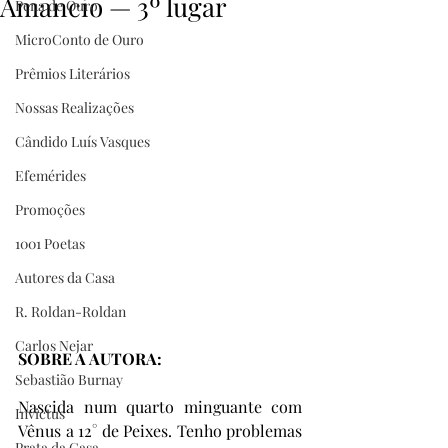
Amancio — 3º lugar
Pena de Ouro
MicroConto de Ouro
Prêmios Literários
Nossas Realizações
Cândido Luís Vasques
Efemérides
Promoções
1001 Poetas
Autores da Casa
R. Roldan-Roldan
Carlos Nejar
SOBRE A AUTORA:
Sebastião Burnay
Nascida num quarto minguante com 
Invictus
Vênus a 12° de Peixes. Tenho problemas 
Prata da Casa