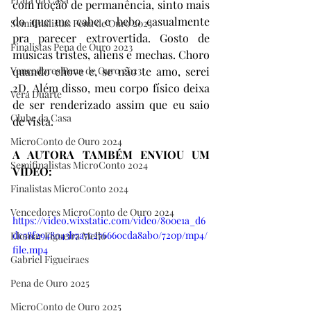
com noção de permanência, sinto mais 
do que me cabe e bebo casualmente 
Semifinalistas Pena de Ouro 2023
pra parecer extrovertida. Gosto de 
Finalistas Pena de Ouro 2023
músicas tristes, aliens e mechas. Choro 
Vencedores Pena de Ouro 2023
quando chove e, se não te amo, serei 
2D. Além disso, meu corpo físico deixa 
Vera Duarte
de ser renderizado assim que eu saio 
Clube da Casa
de vista.
MicroConto de Ouro 2024
A AUTORA TAMBÉM ENVIOU UM 
Semifinalistas MicroConto 2024
VÍDEO:
Finalistas MicroConto 2024
Vencedores MicroConto de Ouro 2024
https://video.wixstatic.com/video/800e1a_d6
dc58f2948043b7a7c276660cda8ab0/720p/mp4/
Elomar Figueira Mello
file.mp4
Gabriel Figueiraes
Pena de Ouro 2025
MicroConto de Ouro 2025