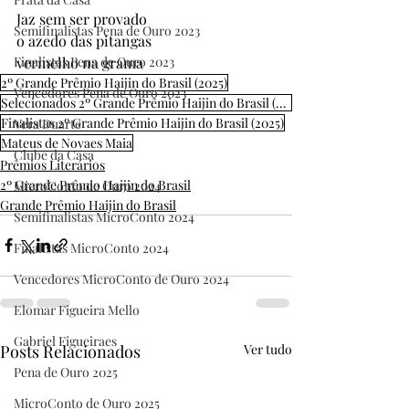
Jaz sem ser provado
Semifinalistas Pena de Ouro 2023
o azedo das pitangas
Finalistas Pena de Ouro 2023
vermelho na grama
2º Grande Prêmio Haijin do Brasil (2025)
Vencedores Pena de Ouro 2023
Selecionados 2º Grande Prêmio Haijin do Brasil (2025)
Finalistas 2º Grande Prêmio Haijin do Brasil (2025)
Vera Duarte
Mateus de Novaes Maia
Clube da Casa
Prêmios Literários
2º Grande Prêmio Haijin do Brasil
MicroConto de Ouro 2024
Grande Prêmio Haijin do Brasil
Semifinalistas MicroConto 2024
Finalistas MicroConto 2024
Vencedores MicroConto de Ouro 2024
Elomar Figueira Mello
Gabriel Figueiraes
Posts Relacionados
Ver tudo
Pena de Ouro 2025
MicroConto de Ouro 2025