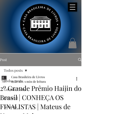
Post
Todos posts
Casa Brasileira de Livros
Todos posts
19 de abr.
1 min de leitura
2º Grande Prêmio Haijin do
Gota de Tinta
Brasil | CONHEÇA OS
Editorial
FINALISTAS | Mateus de
Notícias