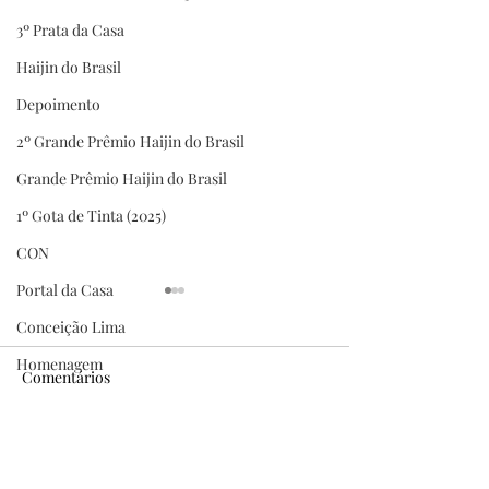
3º Prata da Casa
Haijin do Brasil
Depoimento
2º Grande Prêmio Haijin do Brasil
Grande Prêmio Haijin do Brasil
1º Gota de Tinta (2025)
CON
Portal da Casa
Conceição Lima
Homenagem
Comentários
Grandes certezas da
Pena de Ouro — 7
Escreva um comentário