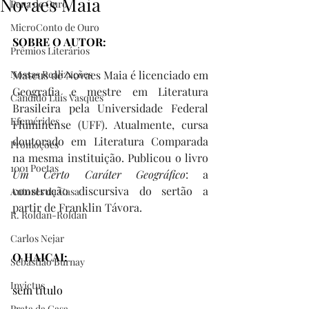
Novaes Maia
Pena de Ouro
MicroConto de Ouro
SOBRE O AUTOR:
Prêmios Literários
Nossas Realizações
Mateus de Novaes Maia é licenciado em 
Geografia e mestre em Literatura 
Cândido Luís Vasques
Brasileira pela Universidade Federal 
Efemérides
Fluminense (UFF). Atualmente, cursa 
doutorado em Literatura Comparada 
Promoções
na mesma instituição. Publicou o livro 
1001 Poetas
Um Certo Caráter Geográfico
: a 
construção discursiva do sertão a 
Autores da Casa
partir de Franklin Távora.
R. Roldan-Roldan
Carlos Nejar
O HAICAI: 
Sebastião Burnay
Invictus
sem título
Prata da Casa