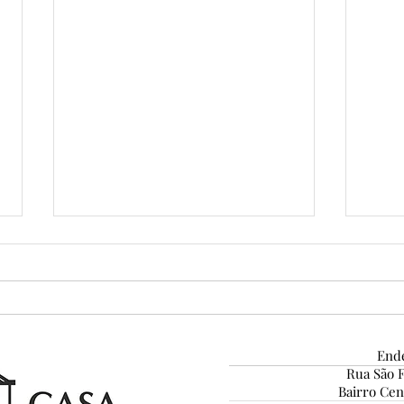
Ende
Rua São F
Grandes certezas da vida...
Bairro Ce
Pena