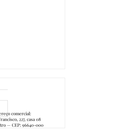
reço comercial:
rancisco, 227, casa 08
ntro — CEP: 96640-000
 de Ouro — 7ª edição: