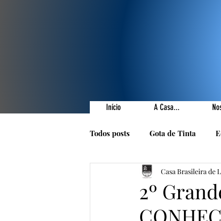
Início
A Casa...
No
Todos posts
Gota de Tinta
E
Casa Brasileira de 
Prêmios Literários
Nossas 
2º Grande
CONHEÇA
1001 Poetas
Autores da Ca