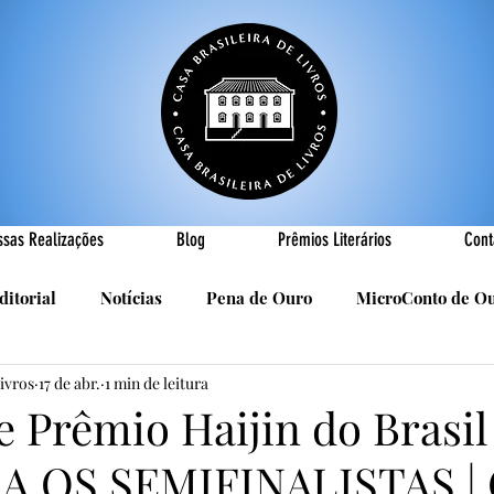
ssas Realizações
Blog
Prêmios Literários
Cont
ditorial
Notícias
Pena de Ouro
MicroConto de O
Livros
17 de abr.
1 min de leitura
Realizações
Cândido Luís Vasques
Efemérides
P
 Prêmio Haijin do Brasil 
 OS SEMIFINALISTAS | G
sa
R. Roldan-Roldan
Carlos Nejar
Sebastião Burn