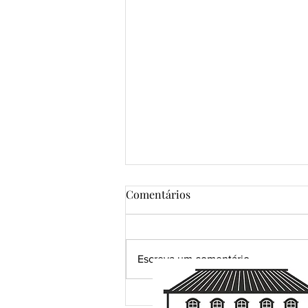
Comentários
Escreva um comentário
Uma pena. R$ 120.000,00 em