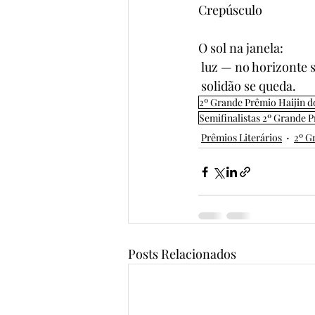
Crepúsculo
O sol na janela:
 luz — no horizonte s
 solidão se queda.
2º Grande Prêmio Haijin do
Semifinalistas 2º Grande P
Prêmios Literários
2º G
Posts Relacionados