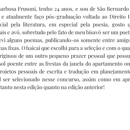
rbosa Frusoni, tenho 24 anos, e sou de São Bernardo
e atualmente faço pós-graduação voltada ao Direito P
ial pela literatura, em especial pela poesia, gosto q
ais e avô, sobretudo pelo fato de meu bisavô ser um poe
evi alguns poemas, publicando-os somente entre amigos
as fixas. O haicai que escolhi para a seleção e com o qual
originou de um outro pequeno prazer pessoal que possuo
ol poente entre as frestas da janela do apartamento on
rojetos pessoais de escrita e tradução em planejamento
l ser selecionado nesse concurso, assim como em apre
 tanto nesta edição quanto na edição anterior!