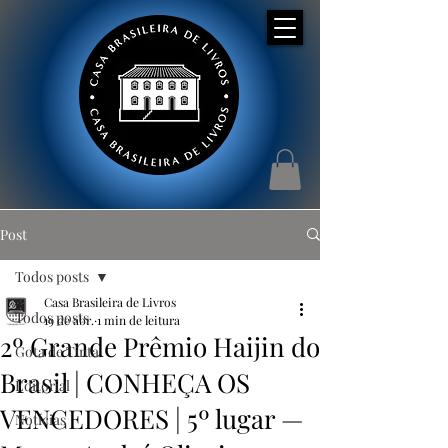
Post
Todos posts
Casa Brasileira de Livros
Todos posts
19 de abr.
1 min de leitura
2º Grande Prêmio Haijin do
Gota de Tinta
Brasil | CONHEÇA OS
Editorial
VENCEDORES | 5º lugar —
Notícias