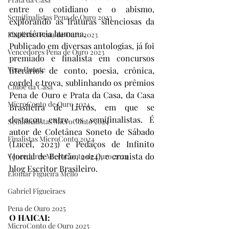
entre o cotidiano e o abismo, 
Semifinalistas Pena de Ouro 2023
explorando as fraturas silenciosas da 
experiência humana.
Finalistas Pena de Ouro 2023
Publicado em diversas antologias, já foi 
Vencedores Pena de Ouro 2023
premiado e finalista em concursos 
Vera Duarte
literários de conto, poesia, crônica, 
cordel e trova, sublinhando os prêmios 
Clube da Casa
Pena de Ouro e Prata da Casa, da Casa 
MicroConto de Ouro 2024
Brasileira de Livros, em que se 
destacou entre os semifinalistas. É 
Semifinalistas MicroConto 2024
autor de Coletânea Soneto de Sábado 
Finalistas MicroConto 2024
(Lucel, 2023) e Pedaços de Infinito 
(Jornal de Beltrão, 2024), e cronista do 
Vencedores MicroConto de Ouro 2024
blog Escritor Brasileiro.
Elomar Figueira Mello
Gabriel Figueiraes
Pena de Ouro 2025
O HAICAI: 
MicroConto de Ouro 2025