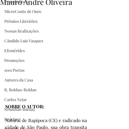
Mauro André Oliveira
Pena de Ouro
MicroConto de Ouro
Prêmios Literários
Nossas Realizações
Cândido Luís Vasques
Efemérides
Promoções
1001 Poetas
Autores da Casa
R. Roldan-Roldan
Carlos Nejar
SOBRE O AUTOR:
Sebastião Burnay
Invictus
Natural de Itapipoca (CE) e radicado na 
cidade de São Paulo, sua obra transita 
Prata da Casa