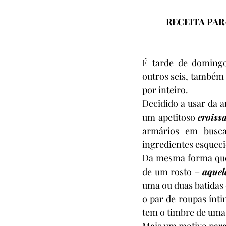
RECEITA PA
É tarde de domingo.
outros seis, também 
por inteiro.
Decidido a usar da ar
um apetitoso 
croiss
armários em busca
ingredientes esquec
Da mesma forma que 
de um rosto – 
aquel
uma ou duas batidas 
o par de roupas ínti
tem o timbre de uma 
Mais um motivo para