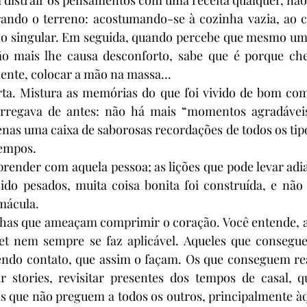
ndo o terreno: acostumando-se à cozinha vazia, ao ca
 no singular. Em seguida, quando percebe que mesmo uma
 mais lhe causa desconforto, sabe que é porque che
mente, colocar a mão na massa...
rta. Mistura as memórias do que foi vivido de bom com
carregava de antes: não há mais “momentos agradávei
nas uma caixa de saborosas recordações de todos os tipo
tempos.
render com aquela pessoa; as lições que pode levar adi
sido pesados, muita coisa bonita foi construída, e não
 mácula.
nhas que ameaçam comprimir o coração. Você entende, ag
net nem sempre se faz aplicável. Aqueles que conseg
endo contato, que assim o façam. Os que conseguem reas
 stories, revisitar presentes dos tempos de casal, q
que não preguem a todos os outros, principalmente àqu