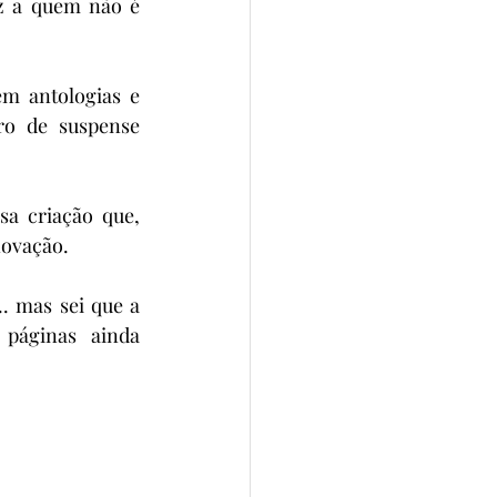
z a quem não é 
m antologias e 
o de suspense 
a criação que, 
novação.
. mas sei que a 
páginas ainda 