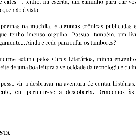
 e cafés –, tenho, na escrita, um caminho para dar vo
o que não é visto.
 poemas na mochila, e algumas crônicas publicadas e
que tenho imenso orgulho. Possuo, também, um livr
çamento... Ainda é cedo para rufar os tambores?
norme estima pelos Cards Literários, minha engenhos
eite de uma boa leitura à velocidade da tecnologia e da i
posso vir a desbravar na aventura de contar histórias..
mente, em permitir-se a descoberta. Brindemos às 
ISTA