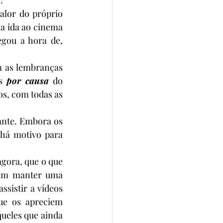
lor do próprio 
 ida ao cinema 
gou a hora de, 
 as lembranças 
s 
por causa
 do 
s, com todas as 
ante. Embora os 
 há motivo para 
ora, que o que 
uem manter uma 
sistir a vídeos 
ue os apreciem 
eles que ainda 