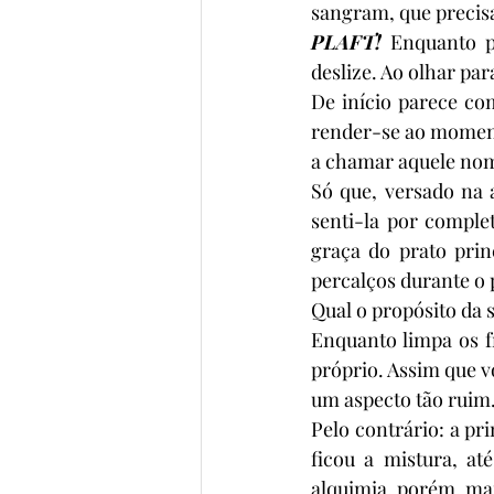
sangram, que precisa
PLAFT!
 Enquanto p
deslize. Ao olhar par
De início parece co
render-se ao momento
a chamar aquele nome
Só que, versado na a
senti-la por comple
graça do prato prin
percalços durante o
Qual o propósito da 
Enquanto limpa os 
próprio. Assim que vo
um aspecto tão ruim
Pelo contrário: a pr
ficou a mistura, at
alquimia, porém, mais