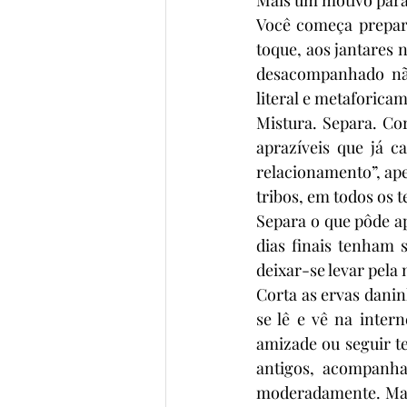
Você começa prepara
toque, aos jantares
desacompanhado não
literal e metaforica
Mistura. Separa. Co
aprazíveis que já 
relacionamento”, ape
tribos, em todos os 
Separa o que pôde ap
dias finais tenham 
deixar-se levar pela
Corta as ervas dani
se lê e vê na inter
amizade ou seguir t
antigos, acompanhar
moderadamente. Mas 