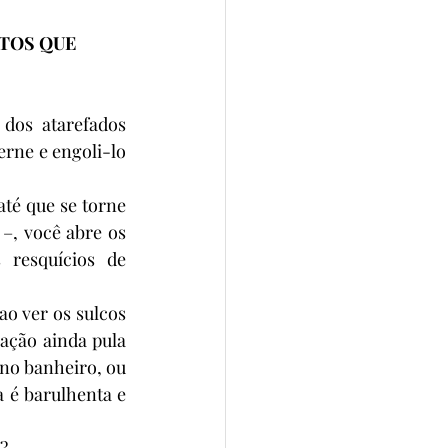
TOS QUE 
dos atarefados 
rne e engoli-lo 
até que se torne 
–, você abre os 
resquícios de 
o ver os sulcos 
ação ainda pula 
no banheiro, ou 
 é barulhenta e 
?