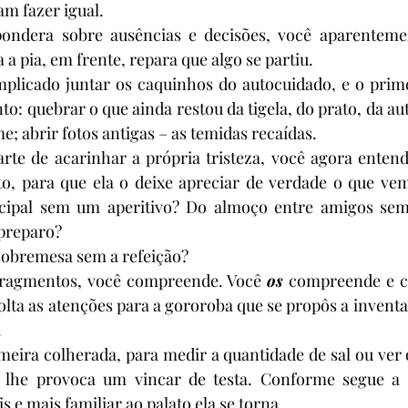
m fazer igual.
ondera sobre ausências e decisões, você aparenteme
a a pia, em frente, repara que algo se partiu.
mplicado juntar os caquinhos do autocuidado, e o prime
: quebrar o que ainda restou da tigela, do prato, da aut
; abrir fotos antigas – as temidas recaídas.
rte de acarinhar a própria tristeza, você agora entend
to, para que ela o deixe apreciar de verdade o que vem
cipal sem um aperitivo? Do almoço entre amigos sem 
 preparo?
sobremesa sem a refeição?
fragmentos, você compreende. Você 
os
 compreende e c
lta as atenções para a gororoba que se propôs a inventar
.
imeira colherada, para medir a quantidade de sal ou ver 
é lhe provoca um vincar de testa. Conforme segue a 
 e mais familiar ao palato ela se torna.