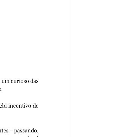
 um curioso das 
s.
ebi incentivo de 
tes – passando, 