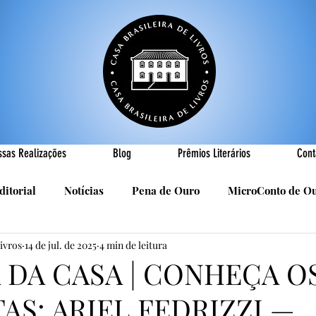
ssas Realizações
Blog
Prêmios Literários
Cont
ditorial
Notícias
Pena de Ouro
MicroConto de O
Livros
14 de jul. de 2025
4 min de leitura
Realizações
Cândido Luís Vasques
Efemérides
P
A DA CASA | CONHEÇA O
TAS: ARIEL FEDRIZZI —
sa
R. Roldan-Roldan
Carlos Nejar
Sebastião Burn