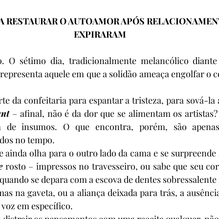
RA RESTAURAR O AUTOAMOR APÓS RELACIONAMEN
EXPIRARAM
 O sétimo dia, tradicionalmente melancólico diante 
representa aquele em que a solidão ameaça engolfar o ce
te da confeitaria para espantar a tristeza, para sová-la 
ant
 – afinal, não é da dor que se alimentam os artistas? 
 de insumos. O que encontra, porém, são apenas 
idos no tempo.
ainda olha para o outro lado da cama e se surpreende a
e
 rosto – impressos no travesseiro, ou sabe que seu cor
quando se depara com a escova de dentes sobressalente 
mas na gaveta, ou a aliança deixada para trás, a ausência
voz em específico.
 distrair os pensamentos com uma receita qualquer, não