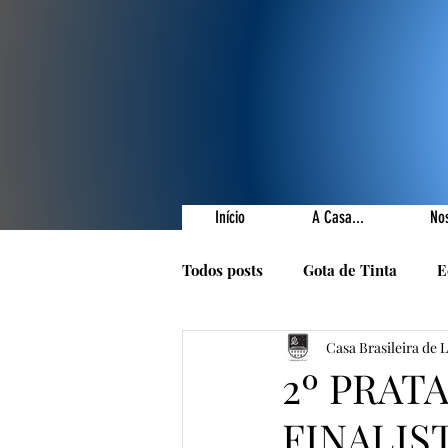
Início
A Casa...
No
Todos posts
Gota de Tinta
E
Casa Brasileira de 
Prêmios Literários
Nossas 
2º PRAT
FINALIS
1001 Poetas
Autores da Ca