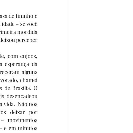
sa de fininho e 
idade – se você 
rimeira mordida 
deixou perceber 
e, com enjoos, 
a esperança da 
receram alguns 
avorado, chamei 
de Brasília. O 
s desencadeou 
 vida.  Não nos 
s deixar por 
 – movimentos 
– e em minutos 