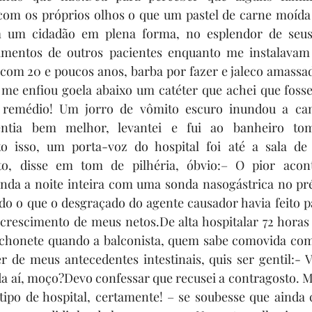
om os próprios olhos o que um pastel de carne moída e
 um cidadão em plena forma, no esplendor de seus 
amentos de outros pacientes enquanto me instalavam 
om 20 e poucos anos, barba por fazer e jaleco amassado
e me enfiou goela abaixo um catéter que achei que fosse
o remédio! Um jorro de vômito escuro inundou a ca
ntia bem melhor, levantei e fui ao banheiro to
o isso, um porta-voz do hospital foi até a sala de 
to, disse em tom de pilhéria, óbvio:– O pior aconte
ainda a noite inteira com uma sonda nasogástrica no pr
do o que o desgraçado do agente causador havia feito p
 crescimento de meus 
netos.De
 alta hospitalar 72 horas
chonete quando a balconista, quem sabe comovida com
 de meus antecedentes intestinais, quis ser gentil:- V
a aí, moço?Devo confessar que recusei a contragosto. M
tipo de hospital, certamente! – se soubesse que ainda c