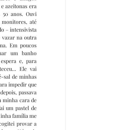
 azeitonas era 
50 anos. Ouvi 
monitores, até 
 – intensivista 
 vazar na outra 
ma. Em poucos 
mar um banho 
espera e, para 
ceu... Ele vai 
é-sal de minhas 
ara impedir que 
 depois, passava 
 minha cara de 
ai um pastel de 
inha família me 
ogitei provar a 