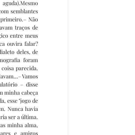
 aguda).Mesmo 
com semblantes 
primeiro.– Não 
avam traços de 
ico entre meus 
 ouvira falar? 
aleto deles, de 
mografia foram 
coisa parecida. 
lavam...– Vamos 
atório – disse 
m minha cabeça 
, esse "jogo de 
m. Nunca havia 
a ser a última. 
as minha alma, 
ares e amigos 