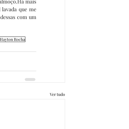
almoço.Há mais 
 lavada que me 
 dessas com um 
Hayton Rocha
Ver tudo