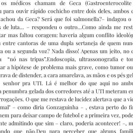
 os médicos chamam de Geca (Gastroenterocolite
u para ouvir rápido cochicho entre dois deles, ambos 
achou da Geca? Será que foi salmonella?– indagou o 
s de luta... – respondeu o outro...Como ainda me rest
ar mas faltou coragem: haveria algum conflito ideológ
 entre cantoras de uma dupla sertaneja de quem nunca
a ou a segunda voz? Nada disso! Apenas um jeito, no di
  “nó nas tripas”.Endoscopia, ultrassonografia e to
star a hipótese de problema mais grave, como tumor ou 
rava de distender, a cara amarelava, as mãos e os pés ge
 o senhor pra UTI. Lá é melhor do que aqui no ambul
 a penumbra gelada dos corredores até a UTI meteram e
ogações. O que me restava de lucidez alertava que a vida
 mal" – como diria Gonzaguinha – , estava perto do fi
m para deixar campo de futebol e a primeira vez, poderi
te admitindo que sim – claro, poderia acontecer! –, m
tando que não.Deu para perceber que alguns famili