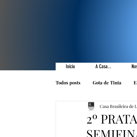
Início
A Casa...
No
Todos posts
Gota de Tinta
E
Casa Brasileira de 
Prêmios Literários
Nossas 
2º PRAT
SEMIFIN
1001 Poetas
Autores da Ca