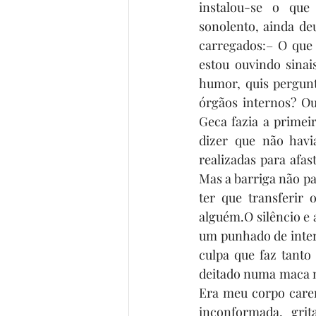
instalou-se o que
sonolento, ainda de
carregados:– O que 
estou ouvindo sinai
humor, quis pergunt
órgãos internos? Ou
Geca fazia a primeir
dizer que não havia
realizadas para afa
Mas a barriga não pa
ter que transferir
alguém.O silêncio e
um punhado de interr
culpa que faz tanto
deitado numa maca ne
Era meu corpo caren
inconformada, gri