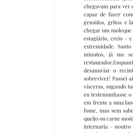
chegavam para ver c
capaz de fazer com
gemidos, gritos e l
chegar um moleque c
estagiário, creio – 
extremidade. Sant
minutos, já me se
restaurador.Enquant
desanuviar o recin
sobreviver! Passei 
vísceras, sugando tu
eu testemunhasse o
em frente a uma lan
fome, mas sem saber
queijo ou carne moíd
internaria – noutro 