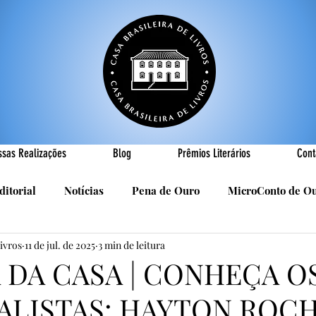
ssas Realizações
Blog
Prêmios Literários
Cont
ditorial
Notícias
Pena de Ouro
MicroConto de O
Livros
11 de jul. de 2025
3 min de leitura
Realizações
Cândido Luís Vasques
Efemérides
P
A DA CASA | CONHEÇA O
ALISTAS: HAYTON ROC
sa
R. Roldan-Roldan
Carlos Nejar
Sebastião Burn