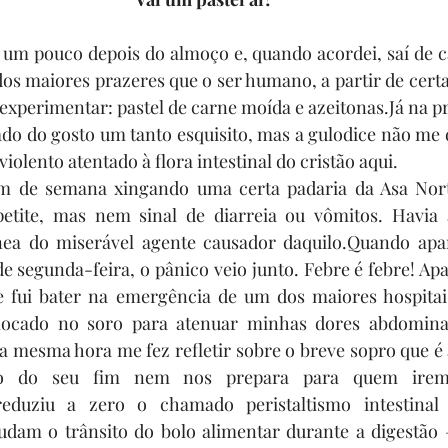
 um pouco depois do almoço e, quando acordei, saí de ca
os maiores prazeres que o ser humano, a partir de certa 
experimentar: pastel de carne moída e azeitonas.Já na p
ado do gosto um tanto esquisito, mas a gulodice não me 
iolento atentado à flora intestinal do cristão aqui.
im de semana xingando uma certa padaria da Asa Nort
petite, mas nem sinal de diarreia ou vômitos. Havia 
nea do miserável agente causador daquilo.Quando apa
e segunda-feira, o pânico veio junto. Febre é febre! Ap
e fui bater na emergência de um dos maiores hospitais 
locado no soro para atenuar minhas dores abdominai
a mesma hora me fez refletir sobre o breve sopro que é a
io do seu fim nem nos prepara para quem iremo
reduziu a zero o chamado peristaltismo intestinal
judam o trânsito do bolo alimentar durante a digestão 