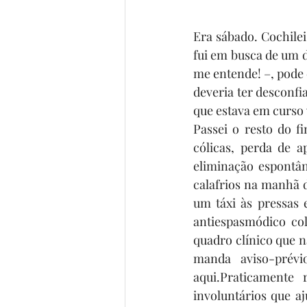
Era sábado. Cochilei
fui em busca de um d
me entende! –, pode 
deveria ter desconfi
que estava em curso v
Passei o resto do f
cólicas, perda de a
eliminação espontâ
calafrios na manhã d
um táxi às pressas 
antiespasmódico co
quadro clínico que n
manda aviso-prév
aqui.Praticamente 
involuntários que a