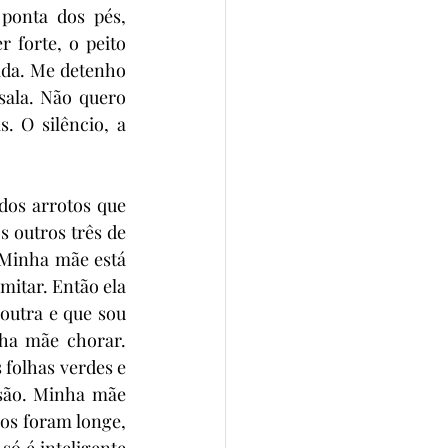
ponta dos pés, 
forte, o peito 
ada. Me detenho 
ala. Não quero 
 O silêncio, a 
os arrotos que 
 outros três de 
Minha mãe está 
mitar. Então ela 
outra e que sou 
ha mãe chorar. 
 folhas verdes e 
são. Minha mãe 
os foram longe, 
ó é inteligente 