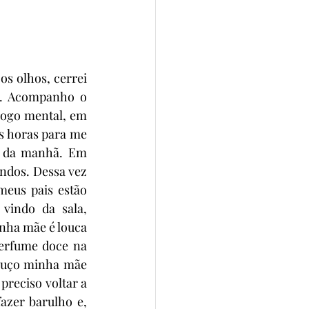
s olhos, cerrei 
s. Acompanho o 
jogo mental, em 
 horas para me 
a da manhã. Em 
ndos. Dessa vez 
meus pais estão 
indo da sala, 
nha mãe é louca 
perfume doce na 
ouço minha mãe 
reciso voltar a 
zer barulho e, 