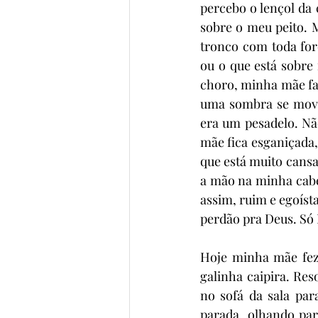
percebo o lençol da
sobre o meu peito. 
tronco com toda fo
ou o que está sobre
choro, minha mãe fal
uma sombra se movim
era um pesadelo. Nã
mãe fica esganiçada,
que está muito cansa
a mão na minha cabeç
assim, ruim e egoísta
perdão pra Deus. Só 
Hoje minha mãe fez 
galinha caipira. Res
no sofá da sala para
parada, olhando par