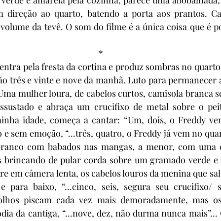
m direção ao quarto, batendo a porta aos prantos. Ca
olume da tevê. O som do filme é a única coisa que é po
*
 entra pela fresta da cortina e produz sombras no quarto.
ão três e vinte e nove da manhã. Luto para permanecer 
. Uma mulher loura, de cabelos curtos, camisola branca se
ssustado e abraça um crucifixo de metal sobre o pei
inha idade, começa a cantar: “Um, dois, o Freddy vem t
e sem emoção, “...três, quatro, o Freddy já vem no quarto
 branco com babados nas mangas, a menor, com uma c
rês brincando de pular corda sobre um gramado verde e 
re em câmera lenta, os cabelos louros da menina que salt
 para baixo, “...cinco, seis, segura seu crucifixo/ se
 olhos piscam cada vez mais demoradamente, mas os 
a da cantiga, “...nove, dez, não durma nunca mais”... 