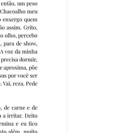
 então, um peso 
. Chacoalho meu 
o enxergo quem 
 assim. Grito, 
o olho, percebo 
 para de show, 
A voz da minha 
precisa dormir, 
e aproxima, põe 
us por você ser 
 Vai, reza. Pede 
 de carne e de 
 irritar. Deito 
rmina e eu fico 
to além, muito 