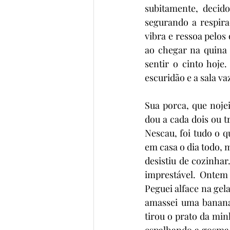
subitamente, decid
segurando a respira
vibra e ressoa pelos
ao chegar na quina 
sentir o cinto hoje
escuridão e a sala va
Sua porca, que noje
dou a cada dois ou t
Nescau, foi tudo o 
em casa o dia todo, m
desistiu de cozinhar
imprestável. Ontem 
Peguei alface na gela
amassei uma banana,
tirou o prato da min
espalhando a gosma 