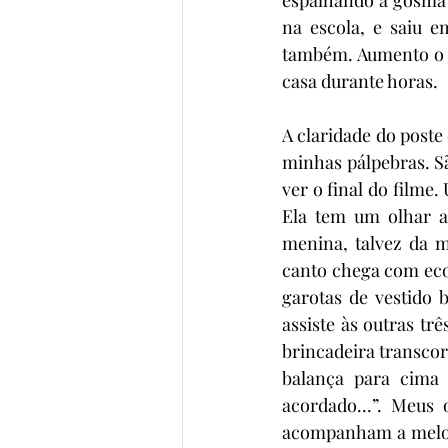
na escola, e saiu e
também. Aumento o v
casa durante horas. 
A claridade do poste
minhas pálpebras. S
ver o final do filme
Ela tem um olhar a
menina, talvez da m
canto chega com eco 
garotas de vestido
assiste às outras t
brincadeira transcor
balança para cima e
acordado...”. Meus
acompanham a melodi