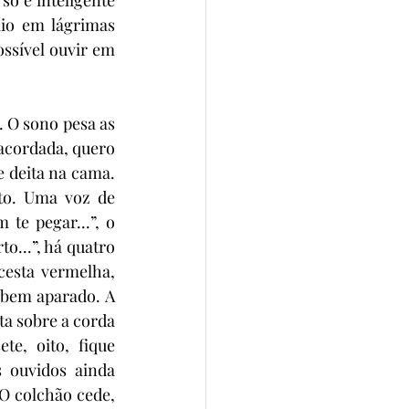
io em lágrimas 
ssível ouvir em 
 O sono pesa as 
acordada, quero 
 deita na cama. 
to. Uma voz de 
e pegar...”, o 
...”, há quatro 
esta vermelha, 
bem aparado. A 
a sobre a corda 
te, oito, fique 
ouvidos ainda 
O colchão cede, 