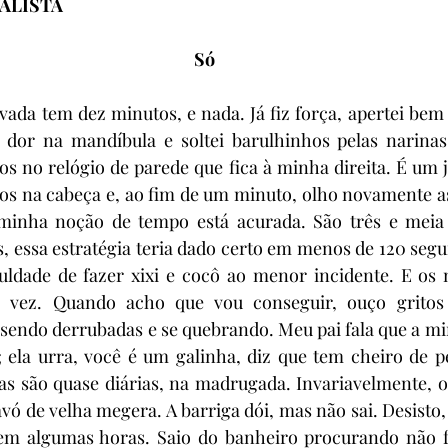
ALISTA
Só
vada tem dez minutos, e nada. Já fiz força, apertei bem o
r dor na mandíbula e soltei barulhinhos pelas narina
s no relógio de parede que fica à minha direita. É um 
os na cabeça e, ao fim de um minuto, olho novamente as
a minha noção de tempo está acurada. São três e mei
 essa estratégia teria dado certo em menos de 120 segu
culdade de fazer xixi e cocô ao menor incidente. E os 
vez. Quando acho que vou conseguir, ouço gritos v
sendo derrubadas e se quebrando. Meu pai fala que a mi
a; ela urra, você é um galinha, diz que tem cheiro de 
gas são quase diárias, na madrugada. Invariavelmente, 
 de velha megera. A barriga dói, mas não sai. Desisto, p
em algumas horas. Saio do banheiro procurando não fa