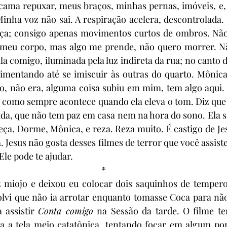
 cama repuxar, meus braços, minhas pernas, imóveis, e,
Minha voz não sai. A respiração acelera, descontrolada
rça; consigo apenas movimentos curtos de ombros. Nã
 meu corpo, mas algo me prende, não quero morrer. Não
a comigo, iluminada pela luz indireta da rua; no canto d
entando até se imiscuir às outras do quarto. Mônica,
o, não era, alguma coisa subiu em mim, tem algo aqui. 
 como sempre acontece quando ela eleva o tom. Diz que 
da, que não tem paz em casa nem na hora do sono. Ela s
a. Dorme, Mônica, e reza. Reza muito. É castigo de Jes
. Jesus não gosta desses filmes de terror que você assiste.
Ele pode te ajudar.
*
miojo e deixou eu colocar dois saquinhos de tempero,
olvi que não ia arrotar enquanto tomasse Coca para não a
 assistir 
Conta comigo
 na Sessão da tarde. O filme te
a a tela meio catatônica, tentando focar em algum pon