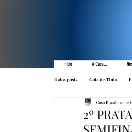
Início
A Casa...
No
Todos posts
Gota de Tinta
E
Casa Brasileira de 
Prêmios Literários
Nossas 
2º PRAT
SEMIFIN
1001 Poetas
Autores da Ca