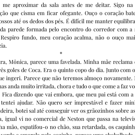
o me aproximar da sala antes de me deitar. Sigo na 
ção que cisma em ficar ofegante. Ouço o coração bater 
 ossos até os dedos dos pés. É difícil me manter equilibr
da parede formada pelo encontro do corredor com a s
. Respiro fundo, meu coração acalma, não o ouço mais.
zia.
* 
ira, Mônica, parece uma favelada. Minha mãe reclama d
rês goles de Coca. Era o quinto copo do dia. Junto com os
que ingeri. Parece que não teremos almoço novamente. 
as anda muito irritada, chora e tudo o que come a faz vo
. Fica dizendo que vai embora, que meu pai está com a 
tentei ajudar. Não quero ser imprestável e fazer min
deira, botei sal até conseguir ver os grãozinhos sobre as
 igual vi no comercial de Neston que passa na televi
ha mão, espatifou-o no chão, sua retardada, os caquinh
verde e amarela pela cozinha, parece uma abobalhada, s