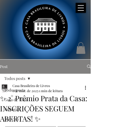
Post
Todos posts
Casa Brasileira de Livros
Todos posts
1 de mar. de 2025
1 min de leitura
✨ 2° Prêmio Prata da Casa:
Gota de Tinta
INSCRIÇÕES SEGUEM
Editorial
ABERTAS! ✨
Notícias