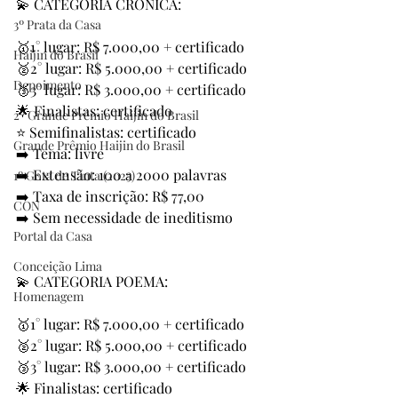
💫 CATEGORIA CRÔNICA:
3º Prata da Casa
🥇1° lugar: R$ 7.000,00 + certificado
Haijin do Brasil
🥈2° lugar: R$ 5.000,00 + certificado
Depoimento
🥉3° lugar: R$ 3.000,00 + certificado
🌟 Finalistas: certificado
2º Grande Prêmio Haijin do Brasil
⭐ Semifinalistas: certificado
Grande Prêmio Haijin do Brasil
➡️ Tema: livre
➡️ Extensão: 100 a 2000 palavras
1º Gota de Tinta (2025)
➡️ Taxa de inscrição: R$ 77,00
CON
➡️ Sem necessidade de ineditismo
Portal da Casa
Conceição Lima
💫 CATEGORIA POEMA:
Homenagem
🥇1° lugar: R$ 7.000,00 + certificado
🥈2° lugar: R$ 5.000,00 + certificado
🥉3° lugar: R$ 3.000,00 + certificado
🌟 Finalistas: certificado