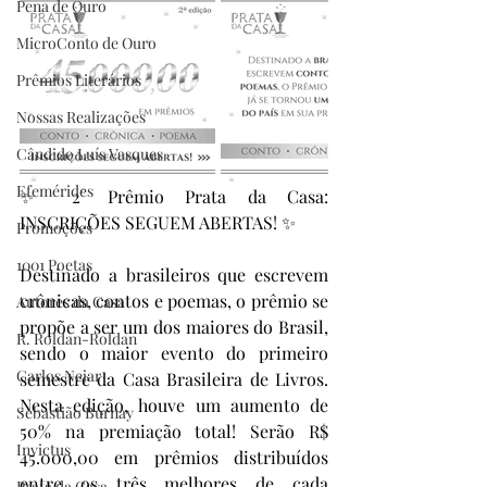
Pena de Ouro
MicroConto de Ouro
Prêmios Literários
Nossas Realizações
Cândido Luís Vasques
Efemérides
✨ 2° Prêmio Prata da Casa: 
INSCRIÇÕES SEGUEM ABERTAS! ✨
Promoções
1001 Poetas
Destinado a brasileiros que escrevem 
crônicas, contos e poemas, o prêmio se 
Autores da Casa
propõe a ser um dos maiores do Brasil, 
R. Roldan-Roldan
sendo o maior evento do primeiro 
Carlos Nejar
semestre da Casa Brasileira de Livros. 
Nesta edição, houve um aumento de 
Sebastião Burnay
50% na premiação total! Serão R$ 
Invictus
45.000,00 em prêmios distribuídos 
entre os três melhores de cada 
Prata da Casa