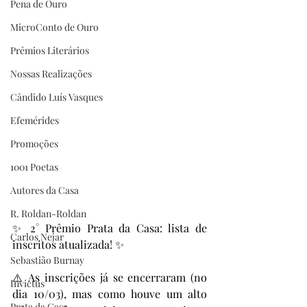
Pena de Ouro
MicroConto de Ouro
Prêmios Literários
Nossas Realizações
Cândido Luís Vasques
Efemérides
Promoções
1001 Poetas
Autores da Casa
R. Roldan-Roldan
✨ 2° Prêmio Prata da Casa: lista de 
Carlos Nejar
inscritos atualizada! ✨
Sebastião Burnay
⚠️ As inscrições já se encerraram (no 
Invictus
dia 10/03), mas como houve um alto 
Prata da Casa