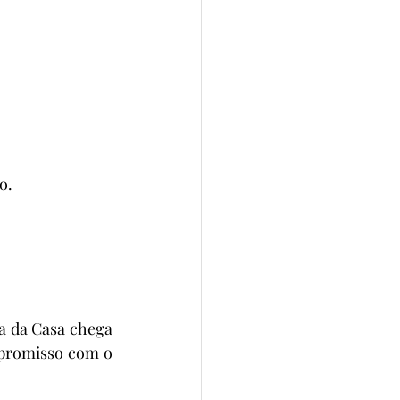
o.
a da Casa chega 
promisso com o 