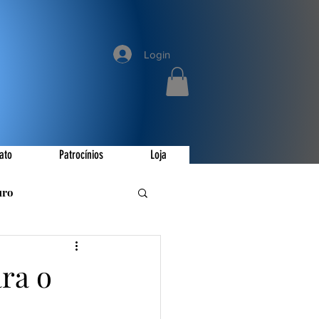
Login
ato
Patrocínios
Loja
uro
romoções
ara o
ay
Invictus