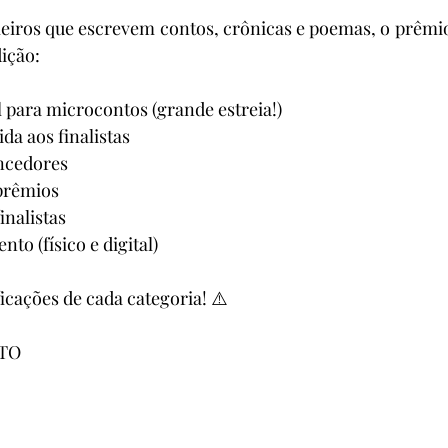
leiros que escrevem contos, crônicas e poemas, o prêmio
ição:
l para microcontos (grande estreia!)
da aos finalistas
encedores
prêmios
inalistas
nto (físico e digital)
icações de cada categoria! ⚠️
NTO