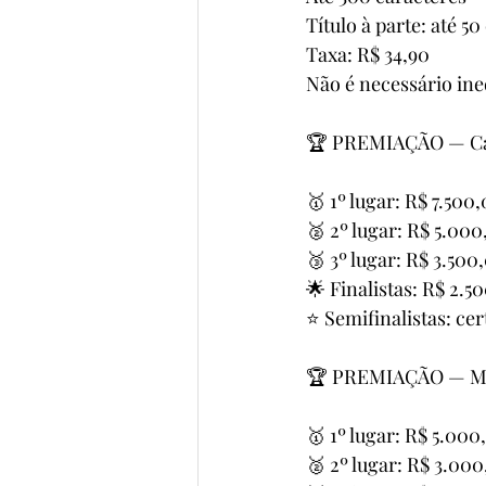
Título à parte: até 50
Taxa: R$ 34,90
Não é necessário ine
🏆 PREMIAÇÃO — Cat
🥇 1º lugar: R$ 7.500
🥈 2º lugar: R$ 5.000
🥉 3º lugar: R$ 3.500
🌟 Finalistas: R$ 2.5
⭐ Semifinalistas: cer
🏆 PREMIAÇÃO — 
🥇 1º lugar: R$ 5.000
🥈 2º lugar: R$ 3.000