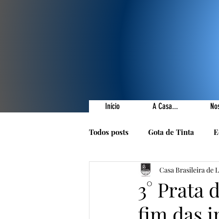
Início
A Casa...
No
Todos posts
Gota de Tinta
E
Casa Brasileira de 
Prêmios Literários
Nossas 
3° Prata 
fim das i
1001 Poetas
Autores da Ca