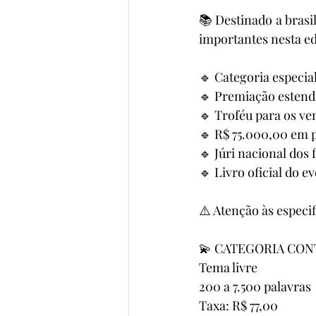
📚 Destinado a brasi
importantes nesta ed
🔹 Categoria especia
🔹 Premiação estendi
🔹 Troféu para os v
🔹 R$ 75.000,00 em 
🔹 Júri nacional dos f
🔹 Livro oficial do eve
⚠️ Atenção às especif
💫 CATEGORIA CO
Tema livre
200 a 7.500 palavras
Taxa: R$ 77,00