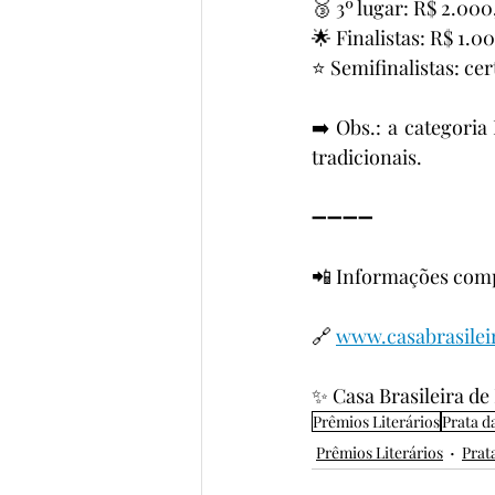
🥉 3º lugar: R$ 2.000
🌟 Finalistas: R$ 1.0
⭐ Semifinalistas: cer
➡️ Obs.: a categori
tradicionais.
➖➖➖➖
📲 Informações compl
🔗 
www.casabrasilei
✨ Casa Brasileira de
Prêmios Literários
Prata d
Prêmios Literários
Prat