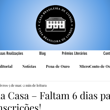
ssas Realizações
Blog
Prêmios Literários
Cont
ditorial
Notícias
Pena de Ouro
MicroConto de O
Livros
3 de mar.
2 min de leitura
Realizações
Cândido Luís Vasques
Efemérides
P
da Casa – Faltam 6 dias p
nscrições!
sa
R. Roldan-Roldan
Carlos Nejar
Sebastião Burn