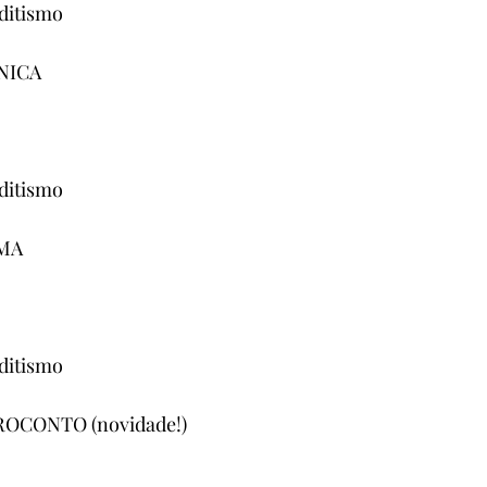
ditismo
NICA
ditismo
EMA
ditismo
OCONTO (novidade!)