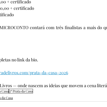
,00 + certificado
00,00 + certificado
tificado
a MICROCONTO contará com três finalistas a mais do que
etas no link da bio.
radelivros.com/prata-da-casa-2026
 Livros — onde nascem as ideias que movem a cena literár
a Casa
3º Prata da Casa
a da Casa