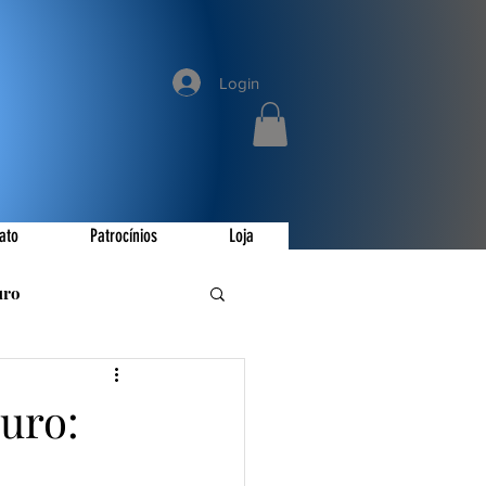
Login
ato
Patrocínios
Loja
uro
romoções
uro:
ay
Invictus