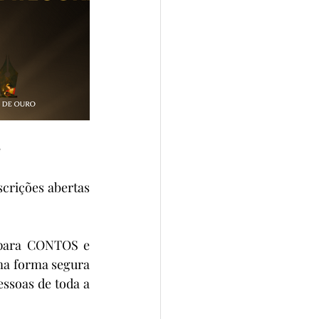
✨
rições abertas 
para CONTOS e 
ma forma segura 
soas de toda a 