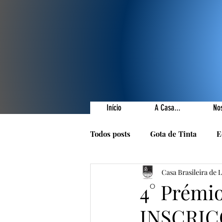
Início
A Casa...
No
Todos posts
Gota de Tinta
E
Casa Brasileira de 
Prêmios Literários
Nossas 
4° Prémi
INSCRIÇ
1001 Poetas
Autores da Ca