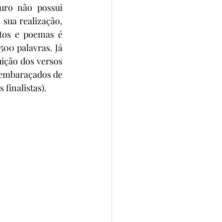
uro não possui 
sua realização, 
tos e poemas é 
00 palavras. Já 
ição dos versos 
sembaraçados de 
 finalistas).