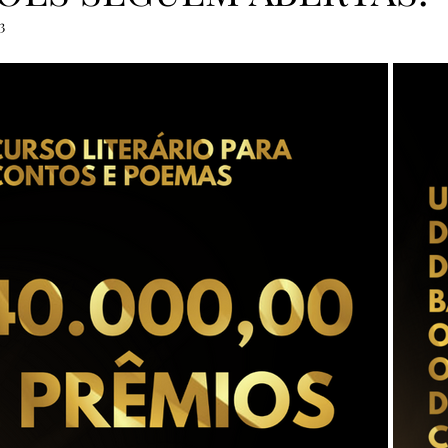
3
as Pena de Ouro 2023
Finalistas Pena de Ouro 2023
Vera Duarte
Clube da Casa
MicroConto de Ouro 
Finalistas MicroConto 2024
Vencedores MicroConto 
riel Figueiraes
Pena de Ouro 2025
MicroConto de Ou