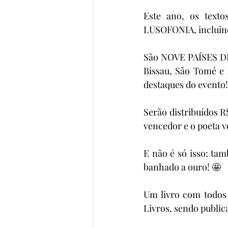
Este ano, os texto
LUSOFONIA, incluind
São NOVE PAÍSES DI
Bissau, São Tomé e 
destaques do evento
Serão distribuídos R
vencedor e o poeta v
E não é só isso: ta
banhado a ouro! 🤩
Um livro com todos o
Livros, sendo public