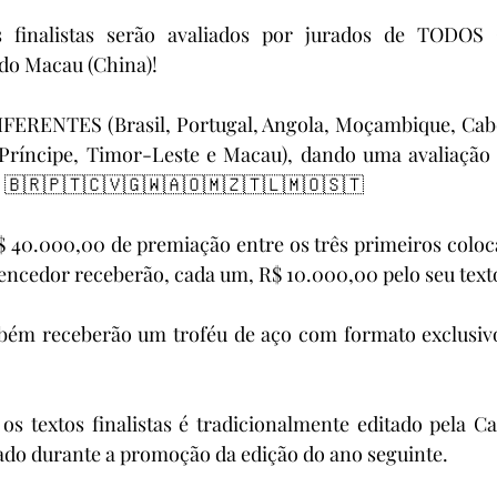
s finalistas serão avaliados por jurados de TODOS
o Macau (China)! 
FERENTES (Brasil, Portugal, Angola, Moçambique, Cab
Príncipe, Timor-Leste e Macau), dando uma avaliação c
! 🇧🇷🇵🇹🇨🇻🇬🇼🇦🇴🇲🇿🇹🇱🇲🇴🇸🇹 
$ 40.000,00 de premiação entre os três primeiros coloca
encedor receberão, cada um, R$ 10.000,00 pelo seu text
mbém receberão um troféu de aço com formato exclusivo
s textos finalistas é tradicionalmente editado pela Cas
ado durante a promoção da edição do ano seguinte.