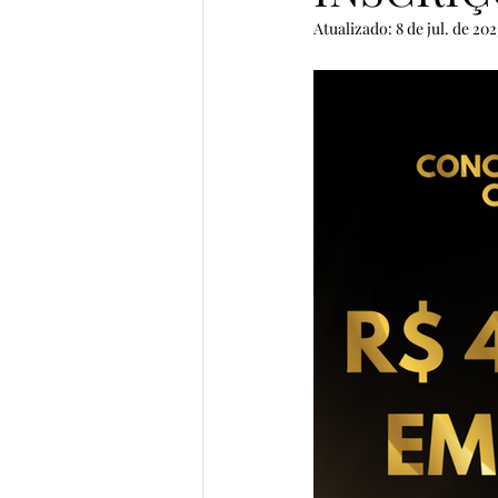
Atualizado:
8 de jul. de 202
Prata da Casa
Semifinalist
Vencedores Pena de Ouro 2023
Semifinalistas MicroConto 2024
Elomar Figueira Mello
Gab