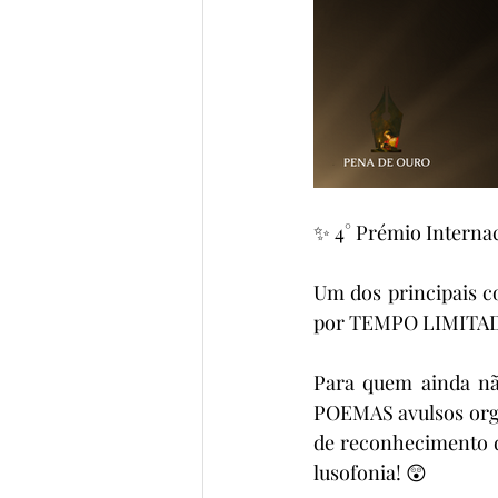
✨ 4° Prémio Intern
Um dos principais c
por TEMPO LIMITAD
Para quem ainda nã
POEMAS avulsos orga
de reconhecimento d
lusofonia! 😲