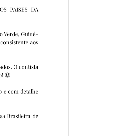
 OS PAÍSES DA 
o Verde, Guiné-
onsistente aos 
dos. O contista 
o! 🤑
 e com detalhe 
a Brasileira de 