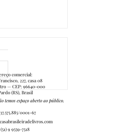
reço comercial:
rancisco, 227, casa 08
ntro — CEP: 96640-000
eição Lima, Autora
ardo (RS), Brasil
nageada da 7ª edição do
o temos espaço aberto ao público.
 de Ouro
37.575.885/0001-67
asabrasileiradelivros.com
 (51) 9 9559-7518