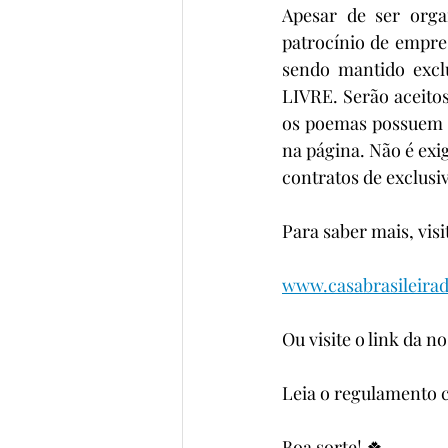
Apesar de ser orga
patrocínio de empres
sendo mantido excl
LIVRE. Serão aceito
os poemas possuem o
na página. Não é exi
contratos de exclusiv
Para saber mais, visi
www.casabrasileira
Ou visite o link da n
Leia o regulamento 
Boa sorte! 🍀