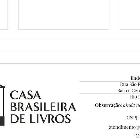
Ende
Rua São F
Grandes certezas da vida...
Bairro Ce
Conc
Rio P
Home
Observação
:
ainda nã
Pena
CNPJ: 
atendimento@c
+55