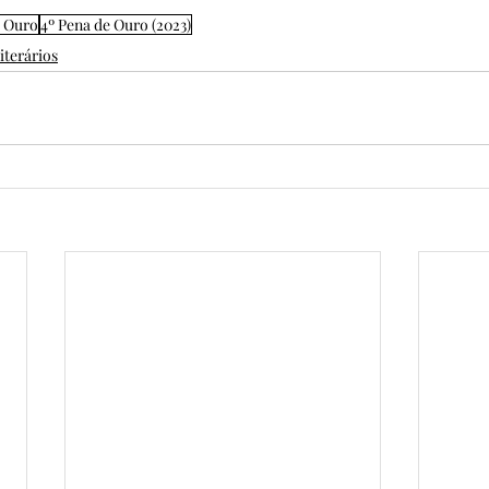
e Ouro
4º Pena de Ouro (2023)
iterários