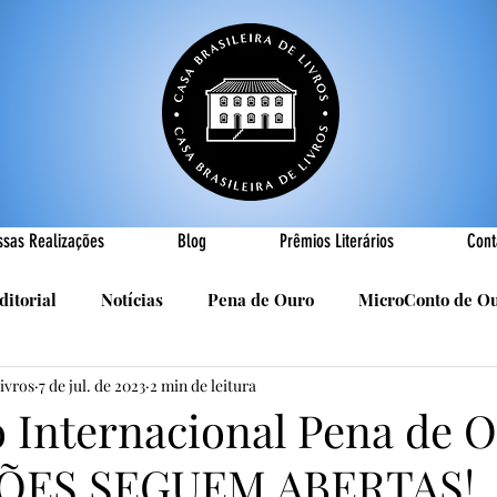
ssas Realizações
Blog
Prêmios Literários
Cont
ditorial
Notícias
Pena de Ouro
MicroConto de O
Livros
7 de jul. de 2023
2 min de leitura
Realizações
Cândido Luís Vasques
Efemérides
P
o Internacional Pena de O
ÕES SEGUEM ABERTAS!
sa
R. Roldan-Roldan
Carlos Nejar
Sebastião Burn