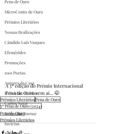
Pena de Ouro
MicroConto de Ouro
Prêmios Literários
Nossas Realizações
Cândido Luís Vasques
Efemérides
Promoções
1001 Poetas
Autores da Casa
A 5ª edição do Prémio Internacional 
Pena de Ouro vem aí… 🤭
R. Roldan-Roldan
Prêmios Literários
Pena de Ouro
Carlos Nejar
5º Pena de Ouro (2024)
Pena de Ouro
Sebastião Burnay
Prêmios Literários
Invictus
Prata da Casa