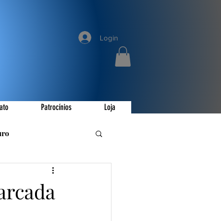
Login
ato
Patrocínios
Loja
uro
romoções
arcada
ay
Invictus