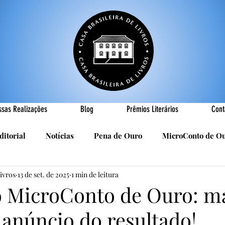
ssas Realizações
Blog
Prêmios Literários
Cont
ditorial
Notícias
Pena de Ouro
MicroConto de O
Livros
13 de set. de 2025
1 min de leitura
Realizações
Cândido Luís Vasques
Efemérides
P
o MicroConto de Ouro: m
 anúncio do resultado!
sa
R. Roldan-Roldan
Carlos Nejar
Sebastião Burn