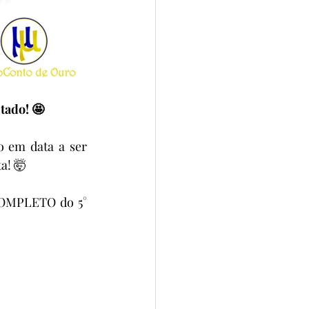
tado! 🤩
 em data a ser 
a! 🤯
COMPLETO do 5° 