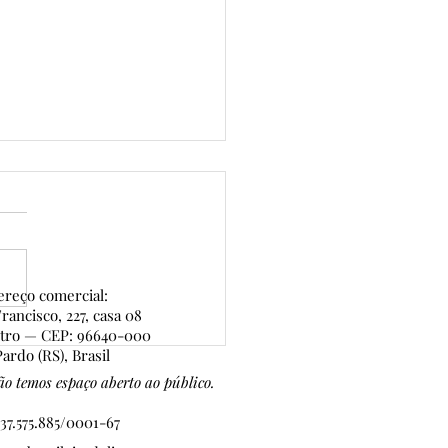
reço comercial:
rancisco, 227, casa 08
ntro — CEP: 96640-000
al da Casa — conheça o
ardo (RS), Brasil
 capítulo dos eventos
o temos espaço aberto ao público.
ários que realizamos
s!
37.575.885/0001-67