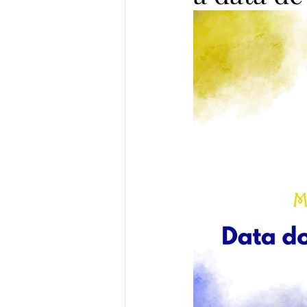
Prata da Casa
Semifinalist
Vencedores Pena de Ouro 2023
Semifinalistas MicroConto 2024
Elomar Figueira Mello
Gab