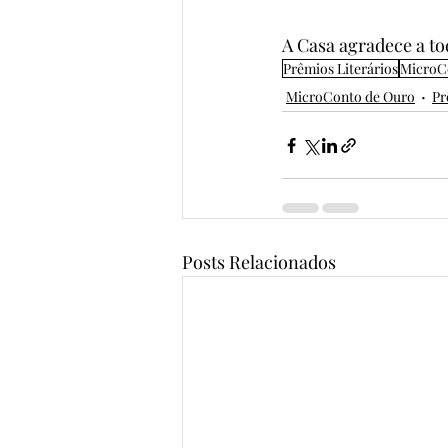
A Casa agradece a to
Prêmios Literários
MicroC
MicroConto de Ouro
Pr
Posts Relacionados