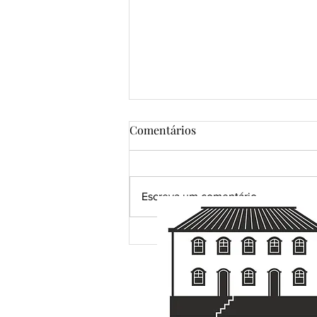
Comentários
Escreva um comentário
Grandes certezas da vida...