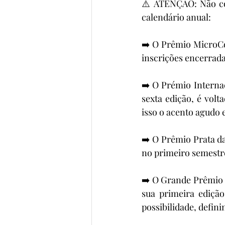
⚠️ ATENÇÃO: Não con
calendário anual:
➡️ O Prêmio MicroCo
inscrições encerrada
➡️ O Prémio Interna
sexta edição, é volt
isso o acento agudo 
➡️ O Prêmio Prata d
no primeiro semestr
➡️ O Grande Prêmio H
sua primeira edição
possibilidade, defin