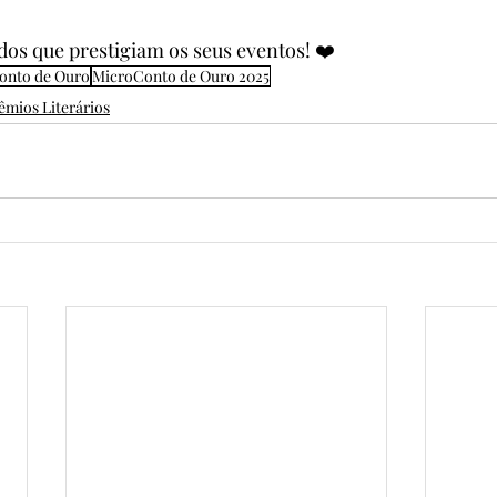
dos que prestigiam os seus eventos! ❤️
onto de Ouro
MicroConto de Ouro 2025
êmios Literários