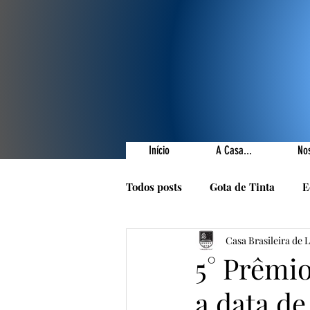
Início
A Casa...
No
Todos posts
Gota de Tinta
E
Casa Brasileira de 
Prêmios Literários
Nossas 
5° Prêmi
a data de
1001 Poetas
Autores da Ca