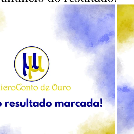
as Pena de Ouro 2023
Finalistas Pena de Ouro 2023
Vera Duarte
Clube da Casa
MicroConto de Ouro 
Finalistas MicroConto 2024
Vencedores MicroConto 
riel Figueiraes
Pena de Ouro 2025
MicroConto de Ou