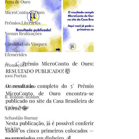
Pena de Ouro
MicroConto de Ouro
Prêmios Literários
Nossas Realizações
Cândido Luís Vasques
Efemérides
✨ 5° Prêmio MicroConto de Ouro: 
Promoções
RESULTADO PUBLICADO! 🤯
1001 Poetas
O resultado completo do 5° Prêmio 
Autores da Casa
MicroConto de Ouro encontra-se 
R. Roldan-Roldan
publicado no site da Casa Brasileira de 
Carlos Nejar
Livros! 🤩
Sebastião Burnay
Nesta publicação, já é possível conferir 
Invictus
todos os cinco primeiros colocados — 
os premiados em dinheiro. 💰
Prata da Casa