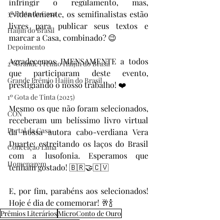
infringir o regulamento, mas, 
3º Prata da Casa
evidentemente, os semifinalistas estão 
livres para publicar seus textos e 
Haijin do Brasil
marcar a Casa, combinado? 😉
Depoimento
Agradecemos IMENSAMENTE a todos 
2º Grande Prêmio Haijin do Brasil
que participaram deste evento, 
Grande Prêmio Haijin do Brasil
prestigiando o nosso trabalho! ❤️
1º Gota de Tinta (2025)
Mesmo os que não foram selecionados, 
CON
receberam um belíssimo livro virtual 
Portal da Casa
da nossa autora cabo-verdiana Vera 
Duarte: estreitando os laços do Brasil 
Conceição Lima
com a lusofonia. Esperamos que 
Homenagem
tenham gostado! 🇧🇷🤝🇨🇻
E, por fim, parabéns aos selecionados! 
Hoje é dia de comemorar! 🥂🍾
Prêmios Literários
MicroConto de Ouro