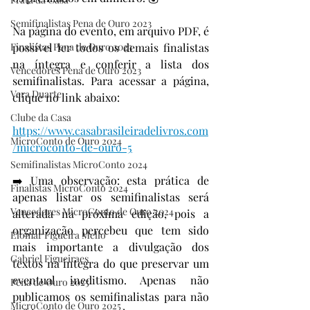
Semifinalistas Pena de Ouro 2023
Na página do evento, em arquivo PDF, é 
Finalistas Pena de Ouro 2023
possível ler todos os demais finalistas 
na íntegra e conferir a lista dos 
Vencedores Pena de Ouro 2023
semifinalistas. Para acessar a página, 
Vera Duarte
clique no link abaixo:
Clube da Casa
https://www.casabrasileiradelivros.com
MicroConto de Ouro 2024
/microconto-de-ouro-5
Semifinalistas MicroConto 2024
➡️ Uma observação: esta prática de 
Finalistas MicroConto 2024
apenas listar os semifinalistas será 
Vencedores MicroConto de Ouro 2024
alterada na próxima edição, pois a 
organização percebeu que tem sido 
Elomar Figueira Mello
mais importante a divulgação dos 
Gabriel Figueiraes
textos na íntegra do que preservar um 
eventual ineditismo. Apenas não 
Pena de Ouro 2025
publicamos os semifinalistas para não 
MicroConto de Ouro 2025