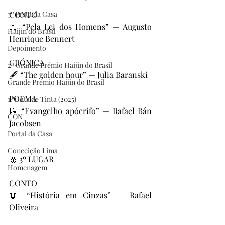
3º Prata da Casa
CONTO
📖 “Pela Lei dos Homens” — Augusto 
Haijin do Brasil
Henrique Bennert
Depoimento
CRÓNICA
2º Grande Prêmio Haijin do Brasil
🖋️ “The golden hour” — Julia Baranski
Grande Prêmio Haijin do Brasil
POEMA
1º Gota de Tinta (2025)
📝 “Evangelho apócrifo” — Rafael Bán 
CON
Jacobsen
Portal da Casa
Conceição Lima
🥉 3º LUGAR
Homenagem
CONTO
📖 “História em Cinzas” — Rafael 
Oliveira