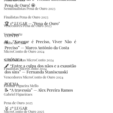
Pena de Ouro! 🤩
Semifinalistas Pena de Ouro 2023
Finalistas Pena de Ouro 2023
🏆 1º LUGAR — "Pena de Ouro"
Vencedores Pena de Ouro 2023
Vera Duarte
CONTO
📖 “Navegar é Preciso, Viver Não é 
Clube da Casa
Preciso” — Marco Antônio da Costa
MicroConto de Ouro 2024
CRÓNICA
Semifinalistas MicroConto 2024
🖋️ “Entre a culpa dos nãos e a exaustão 
Finalistas MicroConto 2024
dos sins” — Fernanda Staniscuaski
Vencedores MicroConto de Ouro 2024
POEMA
Elomar Figueira Mello
📝 “A travessia” — Alex Pereira Ramos
Gabriel Figueiraes
Pena de Ouro 2025
🥈 2º LUGAR
MicroConto de Ouro 2025