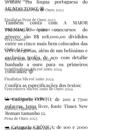
avulsos em língua portuguesa do 
MUNDO TODO! 🤩
Semifinalistas Pena de Ouro 2023
Finalistas Pena de Ouro 2023
Também conta com A MAIOR 
PREMIAÇÃO para concursos do 
Vencedores Pena de Ouro 2023
gênero: são R$ 108.000,00 divididos 
Vera Duarte
entre os cinco mais bem colocados das 
Clube da Casa
três categorias, além de um belíssimo e 
exclusivo troféu de aço com detalhe 
MicroConto de Ouro 2024
banhado a ouro para os primeiros 
Semifinalistas MicroConto 2024
colocados! 🤑
Finalistas MicroConto 2024
Confira as especificações dos textos:
Vencedores MicroConto de Ouro 2024
Elomar Figueira Mello
➡️ Categoria CONTO: de 200 a 7500 
palavras, tema livre, fonte Times New 
Gabriel Figueiraes
Roman tamanho 12.
Pena de Ouro 2025
➡️ Categoria CRÔNICA: de 100 e 2000 
MicroConto de Ouro 2025