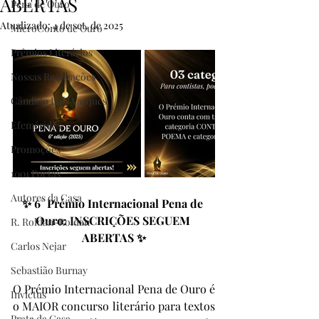
ABERTAS
Pena de Ouro
Atualizado:
4 de set. de 2025
MicroConto de Ouro
Prêmios Literários
Nossas Realizações
Cândido Luís Vasques
Efemérides
Promoções
1001 Poetas
Autores da Casa
✨ 6° Prémio Internacional Pena de 
Ouro: INSCRIÇÕES SEGUEM 
R. Roldan-Roldan
ABERTAS ✨
Carlos Nejar
Sebastião Burnay
O Prémio Internacional Pena de Ouro é 
Invictus
o MAIOR concurso literário para textos 
Prata da Casa