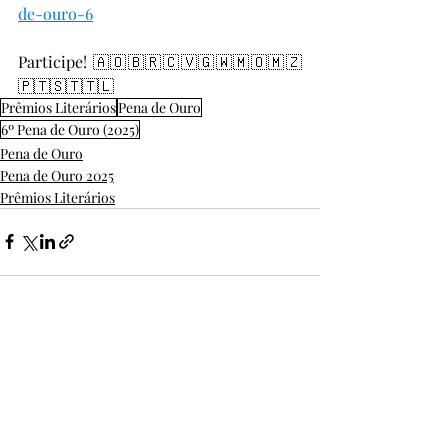
de-ouro-6
Participe! 🇦🇴🇧🇷🇨🇻🇬🇼🇲🇴🇲🇿
🇵🇹🇸🇹🇹🇱
Prêmios Literários
Pena de Ouro
6º Pena de Ouro (2025)
Pena de Ouro
Pena de Ouro 2025
Prêmios Literários
Posts Relacionados
Ver tudo