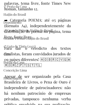
palavras, tema livre, fonte Times New 
3º Prata da Casa
Roman, tamanho 12.
Haijin do Brasil
➡️ Categoria POEMA: até 05 páginas 
Depoimento
(formato A4), independentemente da 
2º Grande Prêmio Haijin do Brasil
distribuição do poema na página, tema 
livre, fonte livre.
Grande Prêmio Haijin do Brasil
1º Gota de Tinta (2025)
Para dar o veredicto dos textos 
finalistas, foram convidados jurados de 
CON
09 países diferentes! 🇦🇴🇧🇷🇨🇻🇬🇼
Portal da Casa
🇲🇴🇲🇿🇵🇹🇸🇹🇹🇱
Conceição Lima
Apesar de ser organizado pela Casa 
Homenagem
Brasileira de Livros, o Pena de Ouro é 
independente de patrocinadores: não 
há nenhum patrocínio de empresas 
privadas, tampouco nenhuma verba 
pública envolvida na sua realização, 