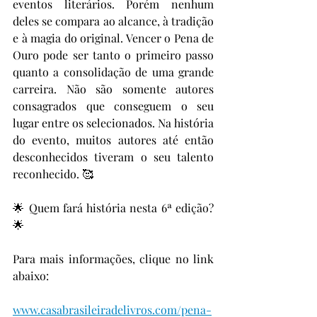
eventos literários. Porém nenhum 
deles se compara ao alcance, à tradição 
e à magia do original. Vencer o Pena de 
Ouro pode ser tanto o primeiro passo 
quanto a consolidação de uma grande 
carreira. Não são somente autores 
consagrados que conseguem o seu 
lugar entre os selecionados. Na história 
do evento, muitos autores até então 
desconhecidos tiveram o seu talento 
reconhecido. 🥰
🌟 Quem fará história nesta 6ª edição? 
🌟
Para mais informações, clique no link 
abaixo:
www.casabrasileiradelivros.com/pena-