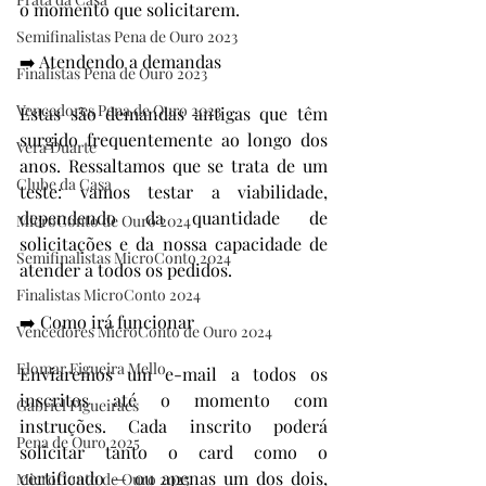
o momento que solicitarem.
Semifinalistas Pena de Ouro 2023
➡️ Atendendo a demandas
Finalistas Pena de Ouro 2023
Vencedores Pena de Ouro 2023
Estas são demandas antigas que têm 
surgido frequentemente ao longo dos 
Vera Duarte
anos. Ressaltamos que se trata de um 
Clube da Casa
teste: vamos testar a viabilidade, 
dependendo da quantidade de 
MicroConto de Ouro 2024
solicitações e da nossa capacidade de 
Semifinalistas MicroConto 2024
atender a todos os pedidos.
Finalistas MicroConto 2024
➡️ Como irá funcionar
Vencedores MicroConto de Ouro 2024
Elomar Figueira Mello
Enviaremos um e-mail a todos os 
inscritos até o momento com 
Gabriel Figueiraes
instruções. Cada inscrito poderá 
Pena de Ouro 2025
solicitar tanto o card como o 
certificado — ou apenas um dos dois, 
MicroConto de Ouro 2025