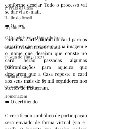
conforme desejar. Todo o processo vai 
3º Prata da Casa
se dar via e-mail.
Haijin do Brasil
➡️ O card
Depoimento
2º Grande Prêmio Haijin do Brasil
Faremos a arte padrão do card para os 
inscritos que enviarem a sua imagem e 
Grande Prêmio Haijin do Brasil
o nome que desejam que conste no 
1º Gota de Tinta (2025)
card. Serão passadas algumas 
CON
padronizações para aqueles que 
desejarem que a Casa reposte o card 
Portal da Casa
aos seus mais de 85 mil seguidores nos 
Conceição Lima
stories do Instagram.
Homenagem
➡️ O certificado
O certificado simbólico de participação 
será enviado de forma virtual (via e-