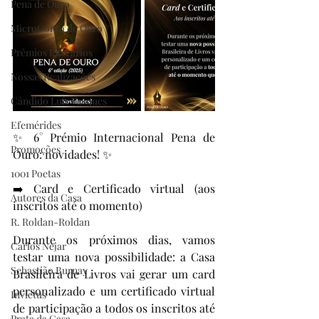
Pena de Ouro
MicroConto de Ouro
Prêmios Literários
Nossas Realizações
Cândido Luís Vasques
Efemérides
✨ 6° Prémio Internacional Pena de 
Promoções
Ouro: novidades! ✨
1001 Poetas
➡️ Card e Certificado virtual (aos 
Autores da Casa
inscritos até o momento)
R. Roldan-Roldan
Durante os próximos dias, vamos 
Carlos Nejar
testar uma nova possibilidade: a Casa 
Sebastião Burnay
Brasileira de Livros vai gerar um card 
personalizado e um certificado virtual 
Invictus
de participação a todos os inscritos até 
Prata da Casa