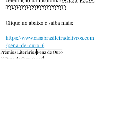
celebração da lusofonia! 🇦🇴🇧🇷🇨🇻
🇬🇼🇲🇴🇲🇿🇵🇹🇸🇹🇹🇱
Clique no abaixo e saiba mais:
https://www.casabrasileiradelivros.com
/pena-de-ouro-6
Prêmios Literários
Pena de Ouro
6º Pena de Ouro (2025)
Pena de Ouro
Prêmios Literários
Posts Relacionados
Ver tudo