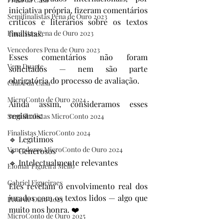
iniciativa própria, fizeram comentários 
Semifinalistas Pena de Ouro 2023
críticos e literários sobre os textos 
Finalistas Pena de Ouro 2023
finalistas.
Vencedores Pena de Ouro 2023
Esses comentários não foram 
Vera Duarte
solicitados — nem são parte 
obrigatória do processo de avaliação.
Clube da Casa
MicroConto de Ouro 2024
Ainda assim, consideramos esses 
registros:
Semifinalistas MicroConto 2024
Finalistas MicroConto 2024
🔹 Legítimos
Vencedores MicroConto de Ouro 2024
🔹 Generosos
🔹 Intelectualmente relevantes
Elomar Figueira Mello
Gabriel Figueiraes
Eles revelam o envolvimento real dos 
jurados com os textos lidos — algo que 
Pena de Ouro 2025
muito nos honra. ❤️
MicroConto de Ouro 2025