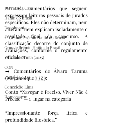
3º Prata da Casa
⚠️ Os comentários que seguem 
expressam leituras pessoais de jurados 
Haijin do Brasil
específicos. Eles não determinam, nem 
Depoimento
alteram, nem explicam isoladamente o 
resultado final do concurso. A 
2º Grande Prêmio Haijin do Brasil
classificação decorre do conjunto de 
Grande Prêmio Haijin do Brasil
avaliações, conforme o regulamento 
oficial. ⚠️ 
1º Gota de Tinta (2025)
CON
➡️ Comentários de Álvaro Taruma 
Portal da Casa
(Moçambique 🇲🇿):
Conceição Lima
Conto “Navegar é Preciso, Viver Não é 
Homenagem
Preciso” — 1° lugar na categoria
“Impressionante força lírica e 
profundidade filosófica.”