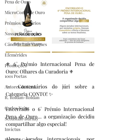
Pena de Ouro
MicroConto de Ouro
Prêmios Literários
Nossas Realizações
Cândido Luís Vasques
Efemérides
⚜️ 6° Prémio Internacional Pena de 
Promoções
Ouro: Olhares da Curadoria ⚜️
1001 Poetas
✨ Comentários do júri sobre a 
Autores da Casa
Categoria CONTO! ✨
R. Roldan-Roldan
Carlos Nejar
Encerrado o 6° Prémio Internacional 
Pena de Ouro… a organização decidiu 
Sebastião Burnay
compartilhar algo especial!
Invictus
Alguns jurados internacionais, por 
Prata da Casa