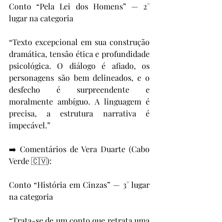
Conto “Pela Lei dos Homens” — 2° 
lugar na categoria
“Texto excepcional em sua construção 
dramática, tensão ética e profundidade 
psicológica. O diálogo é afiado, os 
personagens são bem delineados, e o 
desfecho é surpreendente e 
moralmente ambíguo. A linguagem é 
precisa, a estrutura narrativa é 
impecável.”
➡️ Comentários de Vera Duarte (Cabo 
Verde 🇨🇻):
Conto “História em Cinzas” — 3° lugar 
na categoria
“Trata-se de um conto que retrata uma 