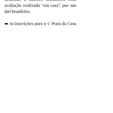
avaliação realizada “em casa”, por um 
júri brasileiro.
➡️ As inscrições para o 3° Prata da Casa 
estão abertas!
🏠 Casa Brasileira de Livros:
Onde novas vozes encontram espaço. 
✍🏻
Prêmios Literários
Pena de Ouro
6º Pena de Ouro (2025)
Pena de Ouro
Prêmios Literários