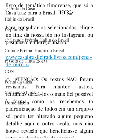
livro de temática timorense, que só a 
3º Prata da Casa
Casa traz para o Brasil! 🇹🇱😁
Haijin do Brasil
Para consultar os selecionados, clique 
Depoimento
no link da nossa bio no Instagram, ou 
2º Grande Prêmio Haijin do Brasil
pesquise o endereço abaixo:
Grande Prêmio Haijin do Brasil
www.casabrasileiradelivros.com/pena-
1º Gota de Tinta (2025)
de-ouro-6
CON
⚠️ ATENÇÃO: Os textos NÃO foram 
Portal da Casa
revisados! Para manter justiça, 
Conceição Lima
tentamos deixá-los o mais fiel possível 
à forma como os recebemos (a 
Homenagem
padronização de todos em um arquivo 
só, pode ter alterado algum pequeno 
detalhe aqui e outro acolá, mas não 
houve revisão que beneficiasse algum 