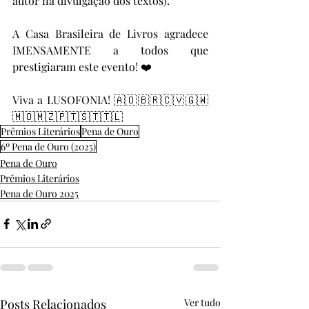
autor na divulgação dos textos). 
A Casa Brasileira de Livros agradece 
IMENSAMENTE a todos que 
prestigiaram este evento! ❤️
Viva a LUSOFONIA! 🇦🇴🇧🇷🇨🇻🇬🇼
🇲🇴🇲🇿🇵🇹🇸🇹🇹🇱
Prêmios Literários
Pena de Ouro
6º Pena de Ouro (2025)
Pena de Ouro
Prêmios Literários
Pena de Ouro 2025
Posts Relacionados
Ver tudo