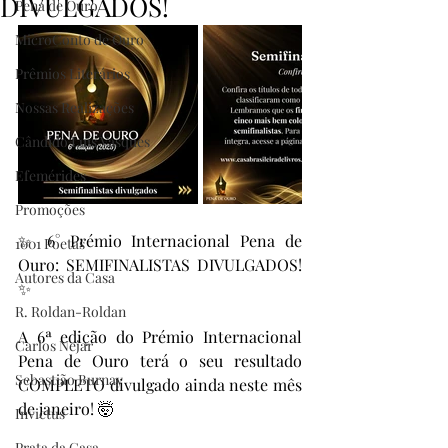
DIVULGADOS!
Pena de Ouro
MicroConto de Ouro
Prêmios Literários
Nossas Realizações
Cândido Luís Vasques
Efemérides
Promoções
✨ 6° Prémio Internacional Pena de 
1001 Poetas
Ouro: SEMIFINALISTAS DIVULGADOS! 
Autores da Casa
✨
R. Roldan-Roldan
A 6ª edição do Prémio Internacional 
Carlos Nejar
Pena de Ouro terá o seu resultado 
Sebastião Burnay
COMPLETO divulgado ainda neste mês 
de janeiro! 🤯
Invictus
Prata da Casa