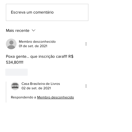
Grandes certezas da
Pena de Ouro — 7
Escreva um comentário
vida...
INSCRIÇÕES AB
Mais recente
Membro desconhecido
01 de set. de 2021
Poxa gente... que inscrição cara!!!! R$ 
534,80!!!!!
Curtir
Casa Brasileira de Livros
02 de set. de 2021
Respondendo a
Membro desconhecido
Olá, 
Alexandre
!
Realmente, 
não é barato, mas não está 
fora de preço
: serão 
10 livros
, cada qual, 
portanto, saindo por R$ 53,48 
incluindo 
o 