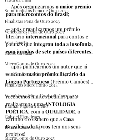
— Após organizarmos 
o maior prêmio 
Semifinalistas Pena de Ouro 2023
para microcontos do Brasil
;
Finalistas Pena de Ouro 2023
— após organizarmos um prêmio 
Vencedores Pena de Ouro 2023
literário 
internacional
 para contos e 
Vera Duarte
poemas que 
integrou toda a lusofonia
, 
com jurados de sete países diferentes
;
Clube da Casa
MicroConto de Ouro 2024
— após publicarmos um autor que já 
venceu 
o maior prêmio literário da 
Semifinalistas MicroConto 2024
Língua Portuguesa
 (Prêmio Camões)...
Finalistas MicroConto 2024
Vencedores MicroConto de Ouro 2024
recebemos muitos pedidos para 
realizarmos uma 
ANTOLOGIA 
Elomar Figueira Mello
POÉTICA
, com a 
QUALIDADE
, o 
Gabriel Figueiraes
carinho e o esmero que a 
Casa 
Brasileira de Livros
 tem nos seus 
Pena de Ouro 2025
projetos!
MicroConto de Ouro 2025