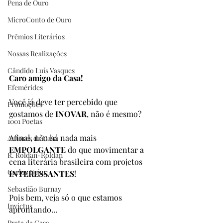
Pena de Ouro
MicroConto de Ouro
Prêmios Literários
Nossas Realizações
Cândido Luís Vasques
Caro amigo da Casa!
Efemérides
Você já deve ter percebido que 
Promoções
gostamos de 
INOVAR
, não é mesmo?
1001 Poetas
Afinal, não há nada mais 
Autores da Casa
EMPOLGANTE 
do que movimentar a 
R. Roldan-Roldan
cena literária brasileira com projetos 
Carlos Nejar
INTERESSANTES
!
Sebastião Burnay
Pois bem, veja só o que estamos 
Invictus
aprontando...
Prata da Casa