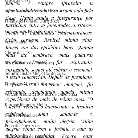
poucos e sempre aproveito as 
oportunidades como essa promovida pela 
Semifinalistas Pena de Ouro 2023
Casa. Havia ainda a insegurança por 
Finalistas Pena de Ouro 2023
participar entre as juventudes escritoras, 
Vencedores Pena de Ouro 2023
cheias de habilidades contemporâneas. 
Criei coragem. Revirei minha vida, 
Vera Duarte
pincei um dos episódios bons. Quanto 
Clube da Casa
mais me lembrava, mais palavras 
surgiam. Deletei, fui aspirando, 
MicroConto de Ouro 2024
enxugando, sequei até sobrar o essencial, 
Semifinalistas MicroConto 2024
o texto concorrido. Depois de premiado, 
Finalistas MicroConto 2024
o processo se inverteu: alonguei, fui 
esticando, detalhando aquela minha 
Vencedores MicroConto de Ouro 2024
experiência de mais de trinta anos. "O 
Elomar Figueira Mello
Cheiro" rendeu o microconto, a história 
explicada, uma saudade e, 
Gabriel Figueiraes
principalmente, muita alegria. Muita 
Pena de Ouro 2025
alegria vinda com o prêmio e com as 
felicitações recebidas. Espero estar 
MicroConto de Ouro 2025