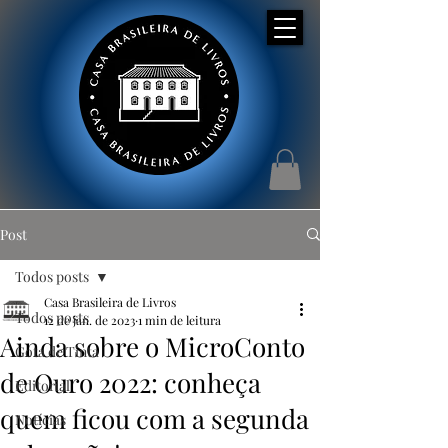
Post
Todos posts
Casa Brasileira de Livros
Todos posts
12 de jan. de 2023
1 min de leitura
Ainda sobre o MicroConto
Gota de Tinta
de Ouro 2022: conheça
Editorial
quem ficou com a segunda
Notícias