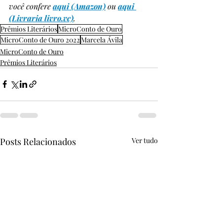
você confere 
aqui (Amazon)
 ou 
aqui 
(Livraria livro.vc)
.
Prêmios Literários
MicroConto de Ouro
MicroConto de Ouro 2022
Marcela Ávila
MicroConto de Ouro
Prêmios Literários
Posts Relacionados
Ver tudo