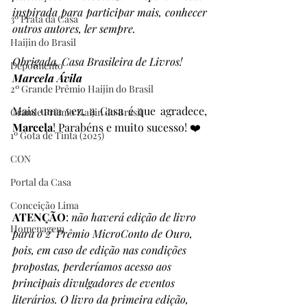
inspirada para participar mais, conhecer 
3º Prata da Casa
outros autores, ler sempre.
Haijin do Brasil
Obrigada, Casa Brasileira de Livros!
Depoimento
Marcela Ávila
2º Grande Prêmio Haijin do Brasil
Mais uma vez, a Casa é que agradece, 
Grande Prêmio Haijin do Brasil
Marcela
! Parabéns e muito sucesso! ❤️
1º Gota de Tinta (2025)
CON
Portal da Casa
Conceição Lima
ATENÇÃO
:
 não haverá edição de livro 
Homenagem
para o 2° Prêmio MicroConto de Ouro, 
pois, em caso de edição nas condições 
propostas, perderíamos acesso aos 
principais divulgadores de eventos 
literários. O livro da primeira edição, 