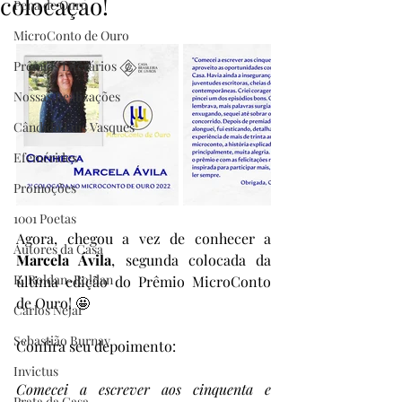
colocação!
Pena de Ouro
MicroConto de Ouro
Prêmios Literários
Nossas Realizações
Cândido Luís Vasques
Efemérides
Promoções
1001 Poetas
Agora, chegou a vez de conhecer a 
Autores da Casa
Marcela Ávila
, segunda colocada da 
R. Roldan-Roldan
última edição do Prêmio MicroConto 
de Ouro! 🤩
Carlos Nejar
Sebastião Burnay
Confira seu depoimento:
Invictus
Comecei a escrever aos cinquenta e 
Prata da Casa