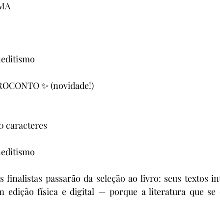
EMA
neditismo
OCONTO ✨ (novidade!)
50 caracteres
neditismo
 finalistas passarão da seleção ao livro: seus textos in
m edição física e digital — porque a literatura que se