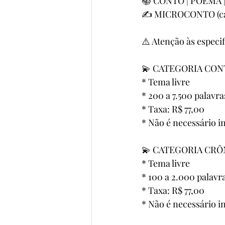
📚 CONTO | POEMA 
✍️ MICROCONTO (cat
⚠️ Atenção às especif
💫 CATEGORIA CO
* Tema livre
* 200 a 7.500 palavra
* Taxa: R$ 77,00
* Não é necessário i
💫 CATEGORIA CRÔ
* Tema livre
* 100 a 2.000 palavr
* Taxa: R$ 77,00
* Não é necessário i