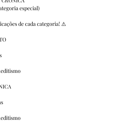
| CRÔNICA
egoria especial)
icações de cada categoria! ⚠️
NTO
s
neditismo
NICA
as
neditismo