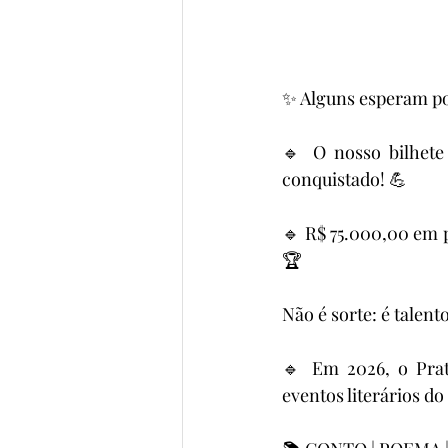
✨ Alguns esperam po
🔹 O nosso bilhete 
conquistado! 💪
🔹 R$ 75.000,00 em pr
🏆
Não é sorte: é talent
🔹 Em 2026, o Prat
eventos literários d