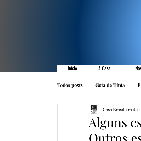
Início
A Casa...
No
Todos posts
Gota de Tinta
E
Casa Brasileira de 
Prêmios Literários
Nossas 
Alguns e
Outros e
1001 Poetas
Autores da Ca