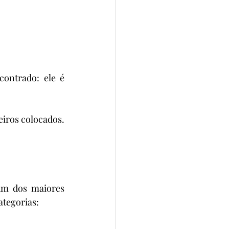
ontrado: ele é 
eiros colocados. 
m dos maiores 
ategorias: