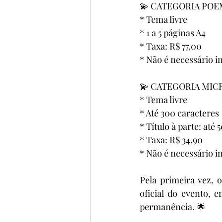
💫 CATEGORIA PO
* Tema livre
* 1 a 5 páginas A4
* Taxa: R$ 77,00
* Não é necessário i
💫 CATEGORIA MICR
* Tema livre
* Até 300 caracteres
* Título à parte: até 
* Taxa: R$ 34,90
* Não é necessário i
Pela primeira vez, os
oficial do evento, e
permanência. 🌟