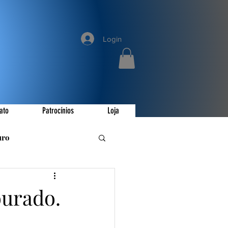
Login
ato
Patrocínios
Loja
uro
romoções
ourado.
ay
Invictus