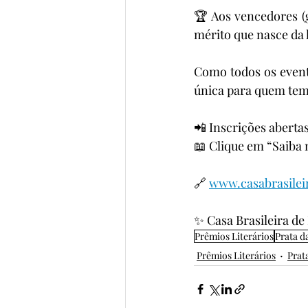
🏆 Aos vencedores (
mérito que nasce da l
Como todos os event
única para quem tem 
📲 Inscrições abertas
📖 Clique em “Saiba m
🔗 
www.casabrasilei
✨ Casa Brasileira d
Prêmios Literários
Prata d
Prêmios Literários
Prat