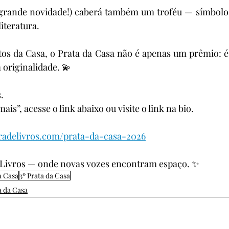
grande novidade!) caberá também um troféu — símbolo 
iteratura.
os da Casa, o Prata da Casa não é apenas um prêmio: é 
originalidade. 💫
.
ais”, acesse o link abaixo ou visite o link na bio.
radelivros.com/prata-da-casa-2026
e Livros — onde novas vozes encontram espaço. ✨
a Casa
3º Prata da Casa
a da Casa