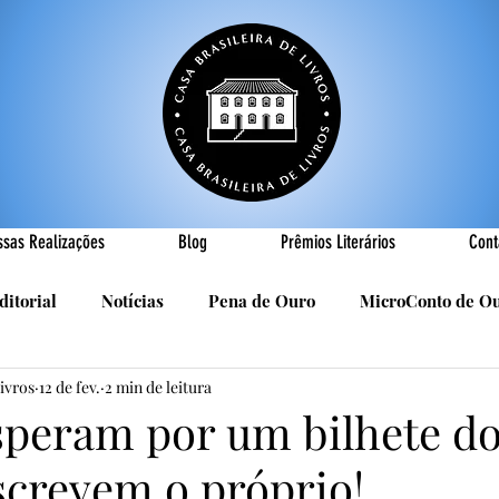
ssas Realizações
Blog
Prêmios Literários
Cont
ditorial
Notícias
Pena de Ouro
MicroConto de O
Livros
12 de fev.
2 min de leitura
Realizações
Cândido Luís Vasques
Efemérides
P
speram por um bilhete d
screvem o próprio!
sa
R. Roldan-Roldan
Carlos Nejar
Sebastião Burn