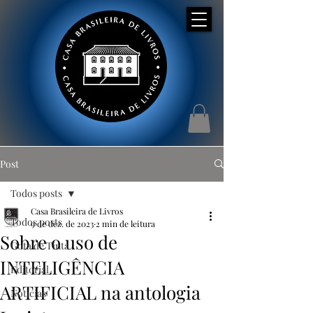
Post
Todos posts
Casa Brasileira de Livros
Todos posts
9 de dez. de 2023
2 min de leitura
Sobre o uso de
Gota de Tinta
INTELIGÊNCIA
Editorial
ARTIFICIAL na antologia
Notícias