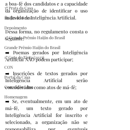
a boa-fé dos candidatos e a capacidade 
3º Prata da Casa
da organização de identificar o uso 
indevido de Inteligência Artificial.
Haijin do Brasil
Depoimento
Dessa forma, no regulamento consta o 
2º Grande Prêmio Haijin do Brasil
seguinte:
Grande Prêmio Haijin do Brasil
➡️ Poemas gerados por Inteligência 
1º Gota de Tinta (2025)
Artificial NÃO podem participar;
CON
➡️ Inscrições de textos gerados por 
Portal da Casa
Inteligência Artificial serão 
Conceição Lima
consideradas como atos de má-fé;
Homenagem
➡️ Se, eventualmente, em um ato de 
má-fé, um texto gerado por 
Inteligência Artificial for inscrito e 
selecionado, a organização não se 
responsabiliza por eventuais 