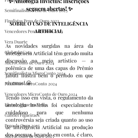
✨ Antologia Invictus: inscrições 
seguem abertas! ✨
Semifinalistas Pena de Ouro 2023
Finalistas Pena de Ouro 2023
SOBRE O USO DE INTELIGÊNCIA 
ARTIFICIAL 
Vencedores Pena de Ouro 2023
Vera Duarte
As novidades surgidas na área da 
Clube da Casa
Inteligência Artificial têm gerado muita 
discussão no meio artístico — a 
MicroConto de Ouro 2024
polêmica de uma das capas do Prêmio 
Semifinalistas MicroConto 2024
Jabuti ilustra bem o período em que 
vivemos! 😬
Finalistas MicroConto 2024
Vencedores MicroConto de Ouro 2024
Tendo isso em vista, o regulamento da 
Elomar Figueira Mello
antologia Invictus foi especialmente 
cuidadoso para que nenhuma 
Gabriel Figueiraes
controvérsia seja criada quanto ao uso 
Pena de Ouro 2025
de Inteligência Artificial na produção 
dos poemas, levando em conta, é claro, 
MicroConto de Ouro 2025