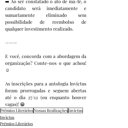
➡️ Ao ser constatado o ato de má-fé, o 
candidato será imediatamente e 
sumariamente eliminado sem 
possibilidade de reembolso de 
qualquer investimento realizado.
———
E você, concorda com a abordagem da 
organização? Conte-nos o que achou! 
☺️
As inscrições para a antologia Invictus 
foram prorrogadas e seguem abertas 
até o dia 27/12 (ou enquanto houver 
vagas)! 😁
Prêmios Literários
Nossas Realizações
Invictus
Invictus
Prêmios Literários