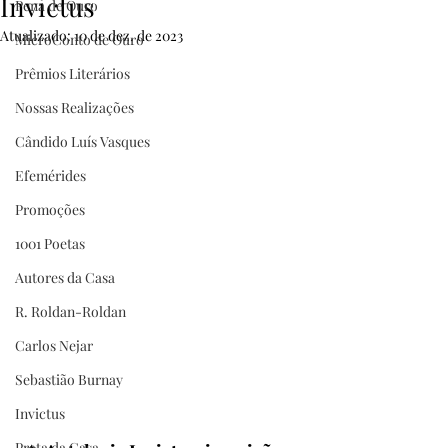
Invictus
Pena de Ouro
Atualizado:
10 de dez. de 2023
MicroConto de Ouro
Prêmios Literários
Nossas Realizações
Cândido Luís Vasques
Efemérides
Promoções
1001 Poetas
Autores da Casa
R. Roldan-Roldan
Carlos Nejar
Sebastião Burnay
Invictus
Prata da Casa