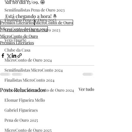
sai no dia 15/09. 🤩
Semifinalistas Pena de Ouro 2023
Está chegando a hora! 🤞
Finalistas Pena de Ouro 2023
Prêmios Literários
MicroConto de Ouro
MicroConto de Ouro 2023
Vencedores Pena de Ouro 2023
MicroConto de Ouro
Vera Duarte
Prêmios Literários
Clube da Casa
MicroConto de Ouro 2024
Semifinalistas MicroConto 2024
Finalistas MicroConto 2024
Posts Relacionados
Ver tudo
Vencedores MicroConto de Ouro 2024
Elomar Figueira Mello
Gabriel Figueiraes
Pena de Ouro 2025
MicroConto de Ouro 2025