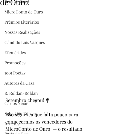
de Ouro!
Pena de Ouro
MicroConto de Ouro
Prêmios Literários
Nossas Realizações
Cândido Luís Vasques
Efemérides
Promoções
1001 Poetas
Autores da Casa
R. Roldan-Roldan
Setembro chegou! 💐
Carlos Nejar
Sebastião Burnay
Isso significa que falta pouco para 
conhecermos os vencedores do 
Invictus
MicroConto de Ouro  — o resultado 
Prata da Casa