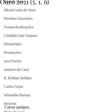
Ouro 2021 (5. 1. 6)
Pena de Ouro
MicroConto de Ouro
Prêmios Literários
Nossas Realizações
Cândido Luís Vasques
Efemérides
Promoções
1001 Poetas
Autores da Casa
R. Roldan-Roldan
Carlos Nejar
Sebastião Burnay
Invictus
Caros amigos,
Prata da Casa