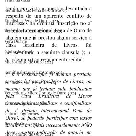
tendo em vista a questão levantada a 
Semifinalistas Pena de Ouro 2023
respeito de um aparente conflito de 
Finalistas Pena de Ouro 2023
interesses na eventual inscrição no 2° 
Prémio Internacional Pena de Ouro de 
Vencedores Pena de Ouro 2023
alguém que já prestou algum serviço à 
Vera Duarte
Casa Brasileira de Livros, foi 
Clube da Casa
acrescentado a seguinte cláusula (5. 1. 
6., página 14) ao regulamento/edital:
MicroConto de Ouro 2024
Semifinalistas MicroConto 2024
5. 1. 6 Pessoas que já tenham prestado 
serviços à Casa Brasileira de Livros, ou 
Finalistas MicroConto 2024
mesmo que já tenham sido publicadas 
Vencedores MicroConto de Ouro 2024
pela Casa Brasileira de Livros 
(excetuando os finalistas e semifinalistas 
Elomar Figueira Mello
do 1° Prémio Internacional Pena de 
Gabriel Figueiraes
Ouro), só poderão participar com textos 
Pena de Ouro 2025
inéditos, nos quais necessariamente 
NÃO
deve constar indicação de autoria no 
MicroConto de Ouro 2025