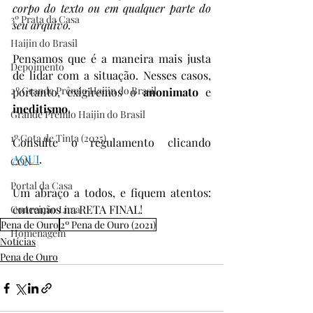
corpo do texto ou em qualquer parte do 
3º Prata da Casa
seu arquivo.
Haijin do Brasil
Pensamos que é a maneira mais justa 
Depoimento
de lidar com a situação. Nesses casos, 
2º Grande Prêmio Haijin do Brasil
portanto, exigiremos o 
anonimato 
e 
ineditismo
.
Grande Prêmio Haijin do Brasil
1º Gota de Tinta (2025)
Consulte o regulamento clicando 
AQUI
.
CON
Portal da Casa
Um abraço a todos, e fiquem atentos: 
entramos na RETA FINAL!
Conceição Lima
Pena de Ouro
2º Pena de Ouro (2021)
Homenagem
Notícias
Pena de Ouro