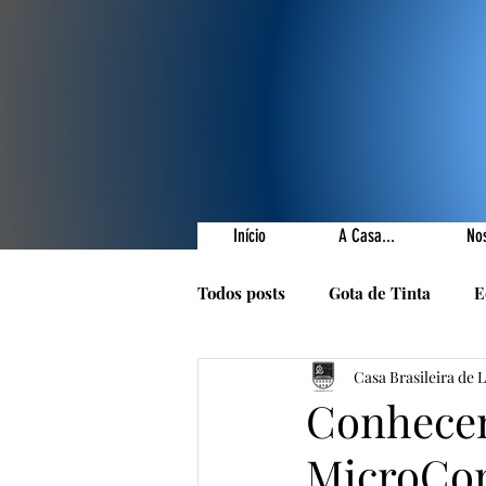
Início
A Casa...
No
Todos posts
Gota de Tinta
E
Casa Brasileira de 
Prêmios Literários
Nossas 
Conhecen
MicroCon
1001 Poetas
Autores da Ca