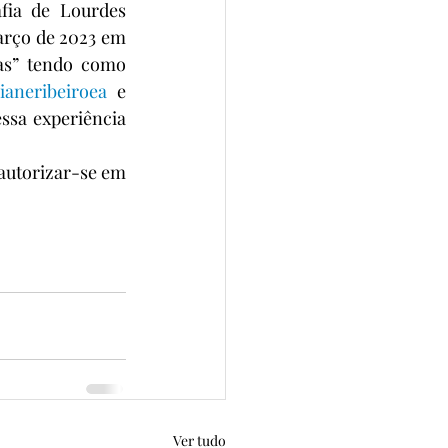
fia de Lourdes 
arço de 2023 em 
as” tendo como 
ianeribeiroea
 e 
ssa experiência 
autorizar-se em 
Ver tudo