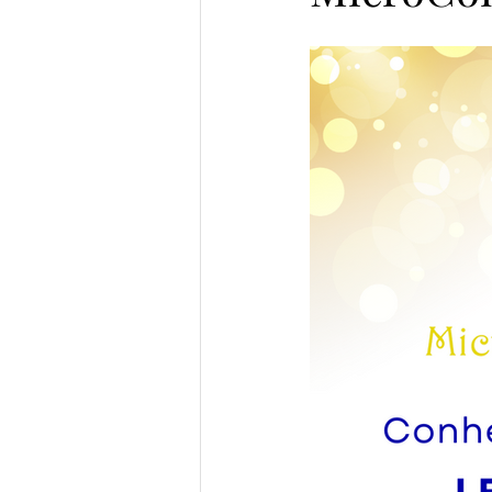
Prata da Casa
Semifinalist
Vencedores Pena de Ouro 2023
Semifinalistas MicroConto 2024
Elomar Figueira Mello
Gab