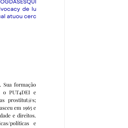
a. Sua formação 
u o PUT4DEI e 
 prostitut@s; 
sceu em 1965 e 
de e direitos. 
s/políticas e 