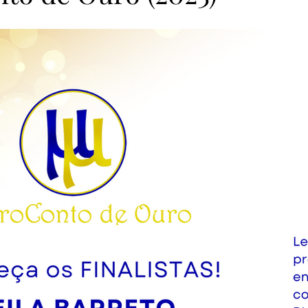
as Pena de Ouro 2023
Finalistas Pena de Ouro 2023
Vera Duarte
Clube da Casa
MicroConto de Ouro 
Finalistas MicroConto 2024
Vencedores MicroConto 
riel Figueiraes
Pena de Ouro 2025
MicroConto de Ou