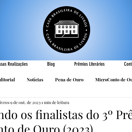
ssas Realizações
Blog
Prêmios Literários
Cont
ditorial
Notícias
Pena de Ouro
MicroConto de O
Livros
9 de out. de 2023
1 min de leitura
Realizações
Cândido Luís Vasques
Efemérides
P
do os finalistas do 3º P
to de Ouro (2023)
sa
R. Roldan-Roldan
Carlos Nejar
Sebastião Burn