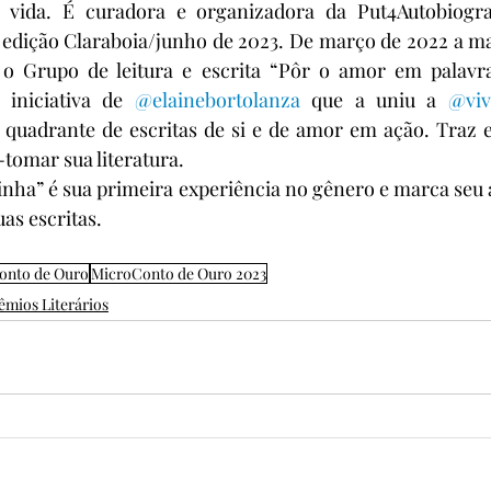
 vida. É curadora e organizadora da Put4Autobiogra
. edição Claraboia/junho de 2023. De março de 2022 a m
 o Grupo de leitura e escrita “Pôr o amor em palavr
 iniciativa de 
@elainebortolanza
 que a uniu a 
@viv
quadrante de escritas de si e de amor em ação. Traz e
-tomar sua literatura.
nha” é sua primeira experiência no gênero e marca seu 
as escritas.
onto de Ouro
MicroConto de Ouro 2023
êmios Literários