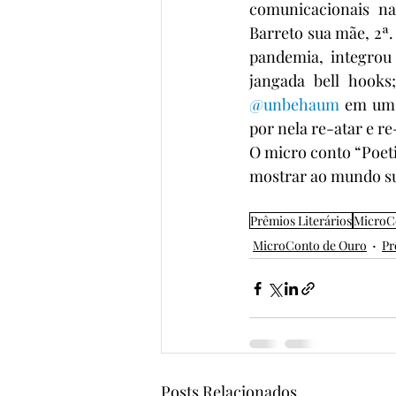
comunicacionais na
Barreto sua mãe, 2ª
pandemia, integrou
jangada bell hooks;
@unbehaum
 em um 
por nela re-atar e re
O micro conto “Poeti
mostrar ao mundo su
Prêmios Literários
MicroC
MicroConto de Ouro
Pr
Posts Relacionados