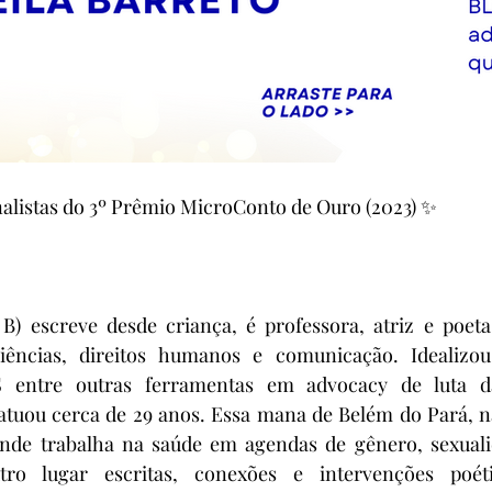
alistas do 3º Prêmio MicroConto de Ouro (2023) ✨
a B) escreve desde criança, é professora, atriz e poet
ciências, direitos humanos e comunicação. Idealizo
ntre outras ferramentas em advocacy de luta das
tuou cerca de 29 anos. Essa mana de Belém do Pará, na
onde trabalha na saúde em agendas de gênero, sexualida
o lugar escritas, conexões e intervenções poética