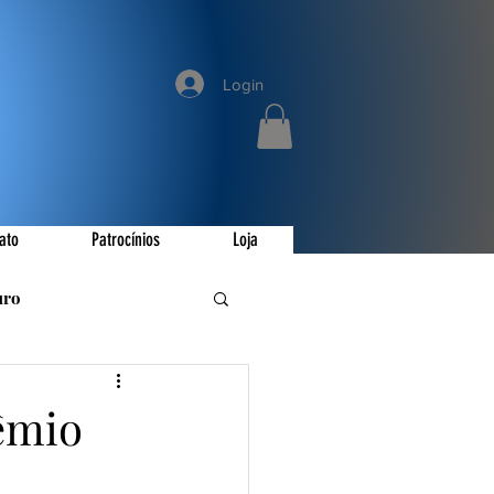
Login
ato
Patrocínios
Loja
uro
romoções
rêmio
ay
Invictus