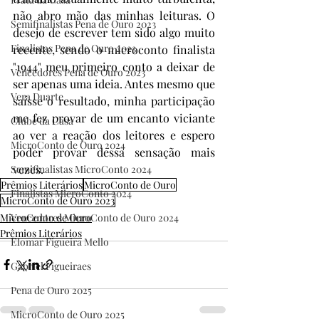
não abro mão das minhas leituras. O 
Semifinalistas Pena de Ouro 2023
desejo de escrever tem sido algo muito 
Finalistas Pena de Ouro 2023
recente, sendo o microconto finalista 
"1944" meu primeiro conto a deixar de 
Vencedores Pena de Ouro 2023
ser apenas uma ideia. Antes mesmo que 
Vera Duarte
saísse o resultado, minha participação 
me fez provar de um encanto viciante 
Clube da Casa
ao ver a reação dos leitores e espero 
MicroConto de Ouro 2024
poder provar dessa sensação mais 
vezes.
Semifinalistas MicroConto 2024
Prêmios Literários
MicroConto de Ouro
Finalistas MicroConto 2024
MicroConto de Ouro 2023
MicroConto de Ouro
Vencedores MicroConto de Ouro 2024
Prêmios Literários
Elomar Figueira Mello
Gabriel Figueiraes
Pena de Ouro 2025
MicroConto de Ouro 2025