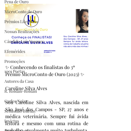
Pena de Ouro
MicroConto de Ouro
Prêmios Literários
Nossas Realizações
Cândido Luís Vasques
Efemérides
Promoções
✨ Conhecendo os finalistas do 3º 
1001 Poetas
Prêmio MicroConto de Ouro (2023) ✨
Autores da Casa
Caroline Silva Alves
R. Roldan-Roldan
Carlos Nejar
Sou Caroline Silva Alves, nascida em 
São José dos Campos - SP, 27 anos e 
Sebastião Burnay
médica veterinária. Sempre fui ávida 
Invictus
leitora e mesmo com uma rotina de 
trabalho atualmente muito turbulenta, 
Prata da Casa