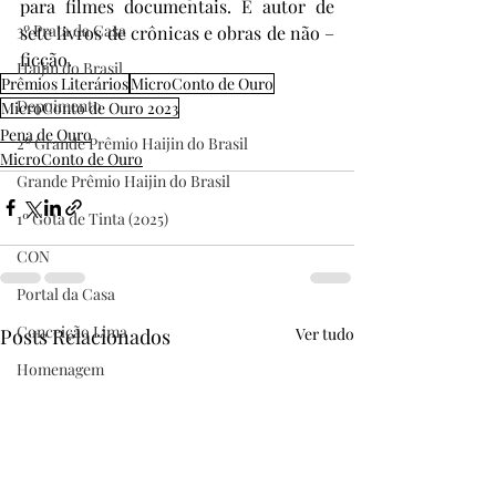
para filmes documentais. É autor de 
3º Prata da Casa
sete livros de crônicas e obras de não –
ficção.
Haijin do Brasil
Prêmios Literários
MicroConto de Ouro
Depoimento
MicroConto de Ouro 2023
Pena de Ouro
2º Grande Prêmio Haijin do Brasil
MicroConto de Ouro
Grande Prêmio Haijin do Brasil
1º Gota de Tinta (2025)
CON
Portal da Casa
Conceição Lima
Posts Relacionados
Ver tudo
Homenagem