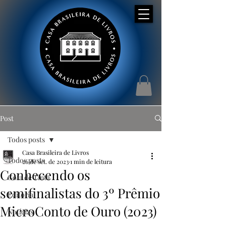
Post
Todos posts
Casa Brasileira de Livros
Todos posts
26 de set. de 2023
1 min de leitura
Conhecendo os
Gota de Tinta
semifinalistas do 3º Prêmio
Editorial
MicroConto de Ouro (2023)
Notícias