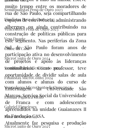
muito tempo entre os moradores de 
Semifinalistas Pena de Ouro 2023
rua de São Paulo, seja compartilhando 
Finalistas Pena de Ouro 2023
espaços de convivência, administrando 
albergues ou ainda contribuindo na 
Vencedores Pena de Ouro 2023
construção de políticas públicas para 
Vera Duarte
este segmento. Nas periferias da Zona 
Sul de São Paulo foram anos de 
Clube da Casa
participação ativa no desenvolvimento 
MicroConto de Ouro 2024
de projetos e apoio às lideranças 
comunitárias. Como professor, teve 
Semifinalistas MicroConto 2024
oportunidade de dividir salas de aula 
Finalistas MicroConto 2024
com alunos e alunas do curso de 
Vencedores MicroConto de Ouro 2024
Enfermagem da Universidade São 
Marcos, Serviço Social da Universidade 
Elomar Figueira Mello
de Franca e com adolescentes 
Gabriel Figueiraes
apreendidos na unidade Guaianazes II 
da Fundação CASA.
Pena de Ouro 2025
Atualmente faz pesquisa e produção 
MicroConto de Ouro 2025