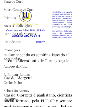
Pena de Ouro
MicroConto de Ouro
Prêmios Literários
Nossas Realizações
Cândido Luís Vasques
Efemérides
Promoções
✨ Conhecendo os semifinalistas do 3º 
1001 Poetas
Prêmio MicroConto de Ouro (2023) ✨
Autores da Casa
R. Roldan-Roldan
Cássio Giorgetti
Carlos Nejar
Sebastião Burnay
Cássio Giorgetti é paulistano, cientista 
Invictus
social formado pela PUC-SP e sempre 
gostou de por a mão na massa. Esteve 
Prata da Casa