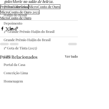
goleeMorte no salão de beleza
.
Prêmios Literários
3º Prata da Casa
MicroConto de Ouro
MicroConto de Ouro 2023
Haijin do Brasil
MicroConto de Ouro
Depoimento
2º Grande Prêmio Haijin do Brasil
Grande Prêmio Haijin do Brasil
1º Gota de Tinta (2025)
Posts Relacionados
CON
Ver tudo
Portal da Casa
Conceição Lima
Homenagem