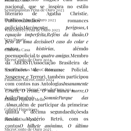
nacional, que se inspira no estilo 
Semifinalistas Pena de Ouro 2023
literário de Agatha Christie. 
Finalistas Pena de Ouro 2023
Publicouaindaos romances 
policiais
Movimentos perigosos,A 
Vencedores Pena de Ouro 2023
equação imperfeita,Reféns da ilusão,O 
Vera Duarte
peso de uma decisãoeO caso do colar e 
outras histórias
, alémdo 
Clube da Casa
poemapolicial
As quatro amigas
.Membro 
MicroConto de Ouro 2024
da ABERST(Associação Brasileira de 
Escritores de Romance Policial, 
Semifinalistas MicroConto 2024
Suspense e Terror), também participou 
Finalistas MicroConto 2024
com contos nas Antologias
Insanamente 
Vencedores MicroConto de Ouro 2024
Cruéis, O crime, O mal nunca morre,O 
baileeParalysis SomnieParque das 
Elomar Figueira Mello
Almas
,além de participar da primeirae 
Gabriel Figueiraes
quinta e décima segundaediçõesda 
Revista Mystério Retrô, com os 
Pena de Ouro 2025
contos
O bilhete anônimo, O último 
MicroConto de Ouro 2025