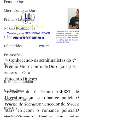
Pena de Ouro
MicroConto de Ouro
Prêmios Literários
Nossas Realizações
Cândido Luís Vasques
Efemérides
Promoções
✨ Conhecendo os semifinalistas do 3º 
1001 Poetas
Prêmio MicroConto de Ouro (2023)  ✨
Autores da Casa
Vincento Hughes
R. Roldan-Roldan
Carlos Nejar
Vencedor do V Prêmio ABERST de 
Literatura com o romance policial
O 
Sebastião Burnay
veneno de Sócrates
e vencedor do Sweek 
Invictus
Stars 2017com o romance policial
O 
deslize
,Vincento​ Hughes éum autor 
Prata da Casa