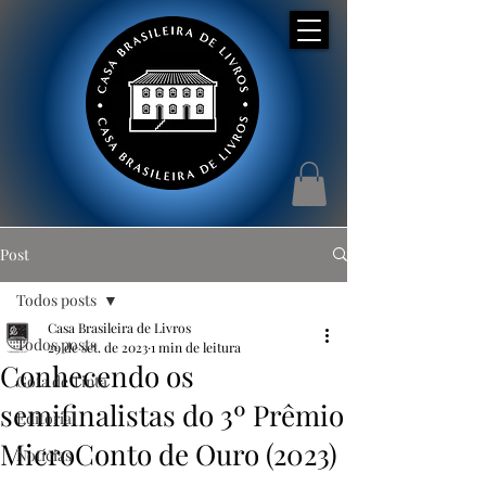
Post
Todos posts
Casa Brasileira de Livros
Todos posts
29 de set. de 2023
1 min de leitura
Conhecendo os
Gota de Tinta
semifinalistas do 3º Prêmio
Editorial
MicroConto de Ouro (2023)
Notícias