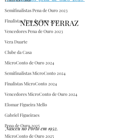
Semifinalistas Pena de Ouro 2023
Finalistas Pena de Ouro 2023
NELSON FERRAZ
Vencedores Pena de Ouro 2023
Vera Duarte
Clube da Casa
MicroConto de Ouro 2024
Semifinalistas MicroConto 2024
Finalistas MicroConto 2024
Vencedores MicroConto de Ouro 2024
Elomar Figueira Mello
Gabriel Figueiraes
Pena de Ouro 2025
Nasceu no Porto em 1952.
MicroConto de Ouro 2025