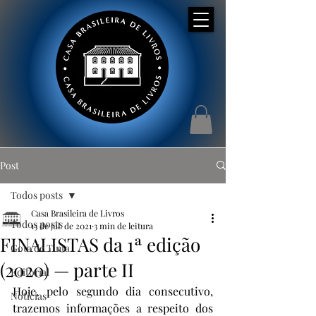
Post
Todos posts
Casa Brasileira de Livros
Todos posts
13 de jul. de 2021
3 min de leitura
FINALISTAS da 1ª edição
Gota de Tinta
(2020) — parte II
Editorial
Hoje, pelo segundo dia consecutivo, 
Notícias
trazemos informações a respeito dos 