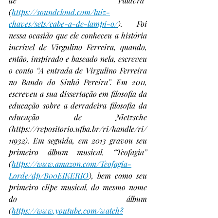
de Palavra” 
(
https://soundcloud.com/luiz-
chaves/sets/cabe-a-de-lampi-o/
). Foi 
nessa ocasião que ele conheceu a história 
incrível de Virgulino Ferreira, quando, 
então, inspirado e baseado nela, escreveu 
o conto “A entrada de Virgulino Ferreira 
no Bando do Sinhô Pereira”. Em 2011, 
escreveu a sua dissertação em filosofia da 
educação sobre a derradeira filosofia da 
educação de Nietzsche 
(https://repositorio.ufba.br/ri/handle/ri/
11932). Em seguida, em 2013 gravou seu 
primeiro álbum musical, “Teofagia” 
(
https://www.amazon.com/Teofagia-
Lorde/dp/B00EIKERIO
), bem como seu 
primeiro clipe musical, do mesmo nome 
do álbum 
(
https://www.youtube.com/watch?