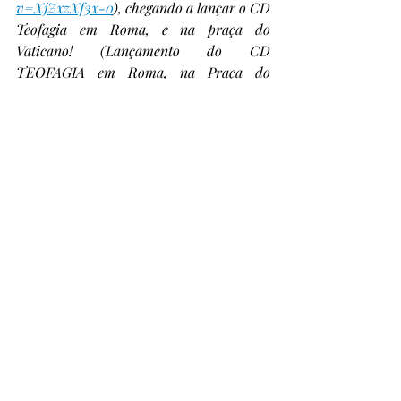
v=XjZxzXf3x-0
), chegando a lançar o CD 
Teofagia em Roma, e na praça do 
Vaticano! (Lançamento do CD 
TEOFAGIA em Roma, na Praça do 
Vaticano.). No momento, o autor é 
professor de Psicologia da Universidade 
Estadual de Feira de Santana e lançará 
seu álbum literário de contos e poesias até 
o final de 2021, ao longo do qual ele 
lançará também singles e clipes musicais. 
Para os que se interessarem em 
acompanhar suas publicações, aqui está 
seu Instagram: 
www.instagram.com/lorde.brasill
.