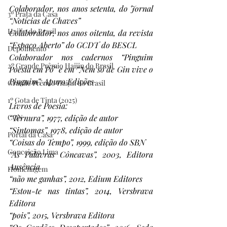
Colaborador, nos anos setenta, do Jornal 
3º Prata da Casa
“Notícias de Chaves”
Haijin do Brasil
Colaborador, nos anos oitenta, da revista 
“Espaço Aberto” do GCDT do BESCL
Depoimento
Colaborador nos cadernos “Pinguim 
2º Grande Prêmio Haijin do Brasil
Poesia em Pó” e em “Nem só de Gin vive o 
Pinguim”, Apuro Edições
Grande Prêmio Haijin do Brasil
1º Gota de Tinta (2025)
Livros de Poesia:
“Ternura”, 1977, edição de autor
CON
“Sintomas”, 1978, edição de autor
Portal da Casa
“Coisas do Tempo”, 1999, edição do SBN
Conceição Lima
“As Palavras Côncavas”, 2003, Editora 
Ausência
Homenagem
“não me ganhas”, 2012, Edium Editores
“Estou-te nas tintas”, 2014, Versbrava 
Editora
“pois”, 2015, Versbrava Editora