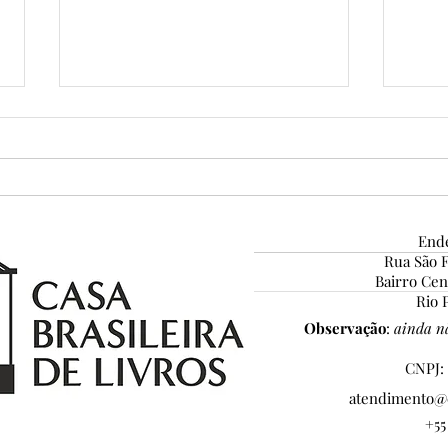
Ende
Rua São F
Grandes certezas da vida...
Bairro Ce
Pena
Rio P
INS
Observação
:
ainda nã
CNPJ: 
atendimento@c
+55