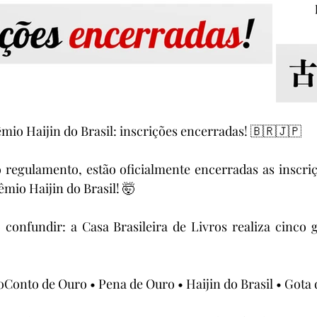
io Haijin do Brasil: inscrições encerradas! 🇧🇷🇯🇵
 regulamento, estão oficialmente encerradas as inscriç
mio Haijin do Brasil! 🤯
 confundir: a Casa Brasileira de Livros realiza cinco 
oConto de Ouro • Pena de Ouro • Haijin do Brasil • Gota 