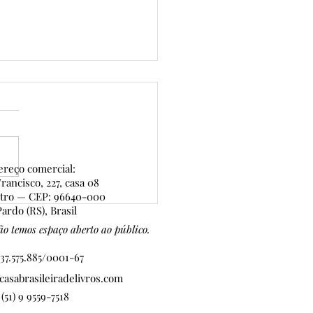
reço comercial:
rancisco, 227, casa 08
ntro — CEP: 96640-000
 de Ouro — 7ª edição:
ardo (RS), Brasil
CRIÇÕES ABERTAS
o temos espaço aberto ao público.
37.575.885/0001-67
asabrasileiradelivros.com
 (51) 9 9559-7518