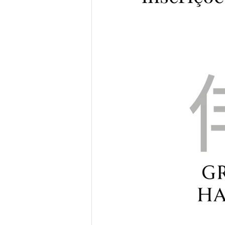
Prata da Casa
Semifinalist
Vencedores Pena de Ouro 2023
Semifinalistas MicroConto 2024
Elomar Figueira Mello
Gab