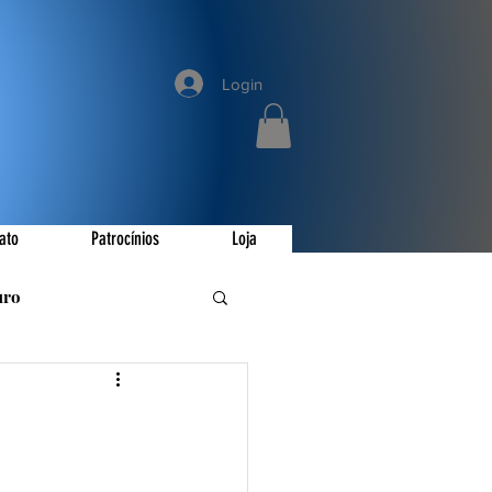
Login
ato
Patrocínios
Loja
uro
romoções
ay
Invictus