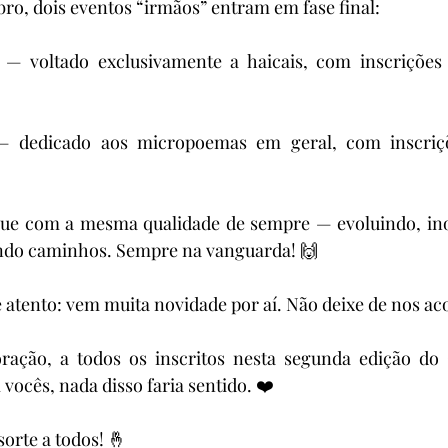
o, dois eventos “irmãos” entram em fase final:
 — voltado exclusivamente a haicais, com inscrições
 dedicado aos micropoemas em geral, com inscriçõe
ue com a mesma qualidade de sempre — evoluindo, ino
ndo caminhos. Sempre na vanguarda! 🙌
ue atento: vem muita novidade por aí. Não deixe de nos 
ração, a todos os inscritos nesta segunda edição do
 vocês, nada disso faria sentido. ❤️
sorte a todos! 🤞