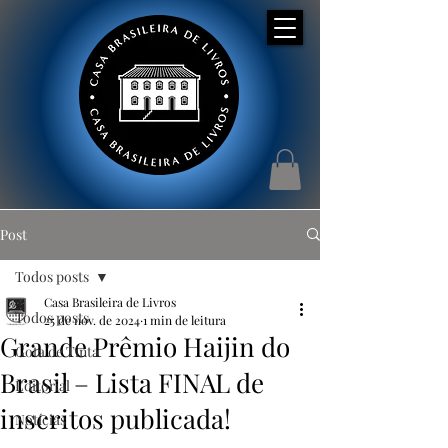
Post
Todos posts
Casa Brasileira de Livros
Todos posts
25 de nov. de 2024
1 min de leitura
Grande Prêmio Haijin do
Gota de Tinta
Brasil – Lista FINAL de
Editorial
inscritos publicada!
Notícias