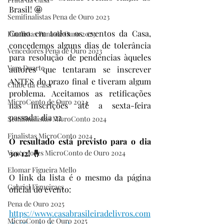
Brasil! 🤩
Semifinalistas Pena de Ouro 2023
Como em todos os eventos da Casa, 
Finalistas Pena de Ouro 2023
concedemos alguns dias de tolerância 
Vencedores Pena de Ouro 2023
para resolução de pendências àqueles 
Vera Duarte
autores que tentaram se inscrever 
ANTES do prazo final e tiveram algum 
Clube da Casa
problema. Aceitamos as retificações 
MicroConto de Ouro 2024
nas inscrições até a sexta-feira 
passada, dia 22.
Semifinalistas MicroConto 2024
Finalistas MicroConto 2024
O resultado está previsto para o dia 
Vencedores MicroConto de Ouro 2024
30/12! 🤞
Elomar Figueira Mello
O link da lista é o mesmo da página 
Gabriel Figueiraes
oficial do evento:
Pena de Ouro 2025
https://www.casabrasileiradelivros.com
MicroConto de Ouro 2025