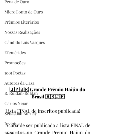
Pena de Ouro
MicroConto de Ouro
Prêmios Literários
Nossas Realizações
Cândido Luís Vasques
Efemérides
Promoções
1001 Poetas
Autores da Casa
🇯🇵🇧🇷 Grande Prêmio Haijin do 
R. Roldan-Roldan
Brasil 🇧🇷🇯🇵
Carlos Nejar
Lista FINAL de inscritos publicada!
Sebastião Burnay
Invictus
Acaba de ser publicada a lista FINAL de 
inscritos no Grande Prêmio Haijin do 
Prata da Casa