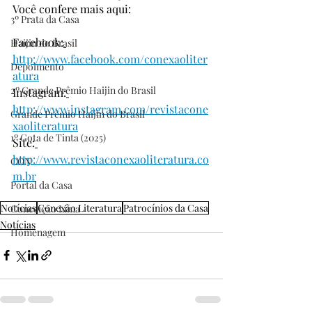
Você confere mais aqui:
3º Prata da Casa
Facebook:
Haijin do Brasil
http://www.facebook.com/conexaoliter
Depoimento
atura
2º Grande Prêmio Haijin do Brasil
Instagram:
http://www.instagram.com/revistacone
Grande Prêmio Haijin do Brasil
xaoliteratura
1º Gota de Tinta (2025)
Site:
http://www.revistaconexaoliteratura.co
CON
m.br
Portal da Casa
Notícias
Conexão Literatura
Patrocínios da Casa
Conceição Lima
Notícias
Homenagem