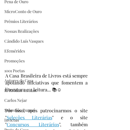
Pena de Ouro
MicroConto de Ouro
Prêmios Literários
Nossas Realizações
Cândido Luís Vasques
Efemérides
Promoções
1001 Poetas
A Casa Brasileira de Livros está sempre 
Autores da Casa
apoiando iniciativas que fomentem a 
literatura e a leitura... 📚☺️
R. Roldan-Roldan
Carlos Nejar
Sebastião Burnay
Por isso, após patrocinarmos o site 
"
Seleções Literárias
" e o site 
Invictus
"
Concursos Literários
", também 
Prata da Casa