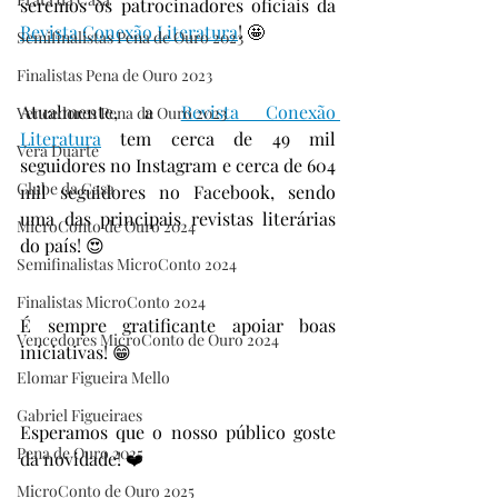
seremos os patrocinadores oficiais da 
Revista Conexão Literatura
! 🤩
Semifinalistas Pena de Ouro 2023
Finalistas Pena de Ouro 2023
Atualmente, a 
Revista Conexão 
Vencedores Pena de Ouro 2023
Literatura
 tem cerca de 49 mil 
Vera Duarte
seguidores no Instagram e cerca de 604 
Clube da Casa
mil seguidores no Facebook, sendo 
uma das principais revistas literárias 
MicroConto de Ouro 2024
do país! 😍
Semifinalistas MicroConto 2024
Finalistas MicroConto 2024
É sempre gratificante apoiar boas 
Vencedores MicroConto de Ouro 2024
iniciativas! 😁
Elomar Figueira Mello
Gabriel Figueiraes
Esperamos que o nosso público goste 
Pena de Ouro 2025
da novidade! ❤️
MicroConto de Ouro 2025