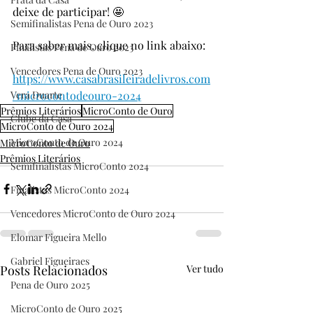
deixe de participar! 🤩
Semifinalistas Pena de Ouro 2023
Para saber mais, clique no link abaixo:
Finalistas Pena de Ouro 2023
Vencedores Pena de Ouro 2023
https://www.casabrasileiradelivros.com
Vera Duarte
/microcontodeouro-2024
Prêmios Literários
MicroConto de Ouro
Clube da Casa
MicroConto de Ouro 2024
MicroConto de Ouro 2024
MicroConto de Ouro
Prêmios Literários
Semifinalistas MicroConto 2024
Finalistas MicroConto 2024
Vencedores MicroConto de Ouro 2024
Elomar Figueira Mello
Gabriel Figueiraes
Posts Relacionados
Ver tudo
Pena de Ouro 2025
MicroConto de Ouro 2025