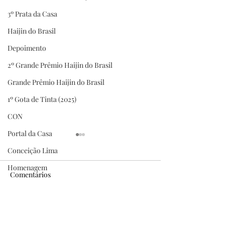
3º Prata da Casa
Haijin do Brasil
Depoimento
2º Grande Prêmio Haijin do Brasil
Grande Prêmio Haijin do Brasil
1º Gota de Tinta (2025)
CON
Portal da Casa
Conceição Lima
Homenagem
Comentários
Grandes certezas da
Pena de Ouro — 7
Escreva um comentário