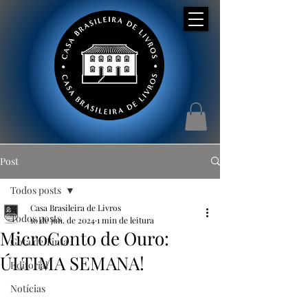
Post
Todos posts
Casa Brasileira de Livros
Todos posts
10 de jun. de 2024
1 min de leitura
MicroConto de Ouro:
Gota de Tinta
ÚLTIMA SEMANA!
Editorial
Notícias