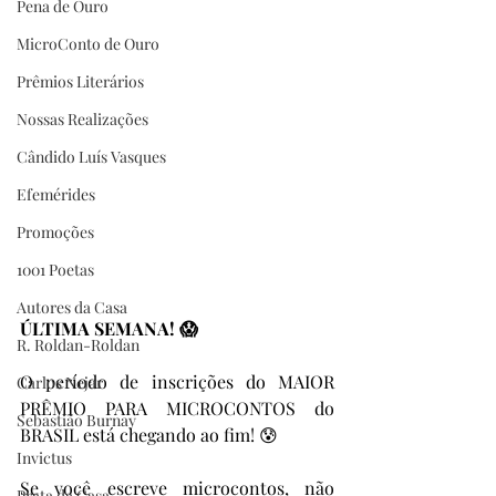
Pena de Ouro
MicroConto de Ouro
Prêmios Literários
Nossas Realizações
Cândido Luís Vasques
Efemérides
Promoções
1001 Poetas
Autores da Casa
ÚLTIMA SEMANA! 😱
R. Roldan-Roldan
O período de inscrições do MAIOR 
Carlos Nejar
PRÊMIO PARA MICROCONTOS do 
Sebastião Burnay
BRASIL está chegando ao fim! 😰
Invictus
Se você escreve microcontos, não 
Prata da Casa