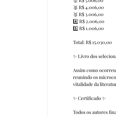
🥇 R$ 5.006,00
🥈 R$ 4.006,00
🥉 R$ 3.006,00
4️⃣ R$ 2.006,00
5️⃣ R$ 1.006,00
Total: R$ 15.030,00
✨ Livro dos selecio
Assim como ocorreu n
reunindo os microcon
vitalidade da liter
✨ Certificado ✨
Todos os autores fin