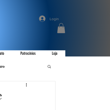
Login
ato
Patrocínios
Loja
uro
romoções
e
ay
Invictus