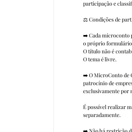
participação e classi
⚖️ Condições de part
➡️ Cada microconto p
o próprio formulário
O título não é contab
O tema é livre.
➡️ O MicroConto de O
patrocínio de empres
exclusivamente por m
É possível realizar 
separadamente.
➡️ Não há restrição 