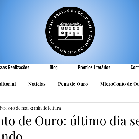
ssas Realizações
Blog
Prêmios Literários
Cont
ditorial
Notícias
Pena de Ouro
MicroConto de O
Livros
10 de mai.
2 min de leitura
Realizações
Cândido Luís Vasques
Efemérides
P
to de Ouro: último dia s
ndo...
sa
R. Roldan-Roldan
Carlos Nejar
Sebastião Burn