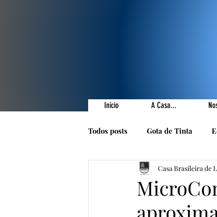
Início
A Casa...
No
Todos posts
Gota de Tinta
E
Casa Brasileira de 
Prêmios Literários
Nossas 
MicroCon
aproxima
1001 Poetas
Autores da Ca