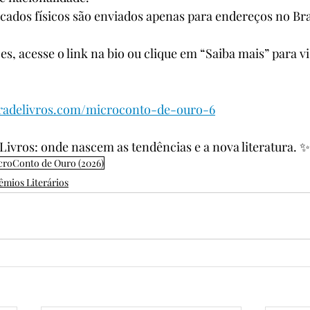
icados físicos são enviados apenas para endereços no Bra
, acesse o link na bio ou clique em “Saiba mais” para vis
radelivros.com/microconto-de-ouro-6
 Livros: onde nascem as tendências e a nova literatura. ✨
croConto de Ouro (2026)
êmios Literários