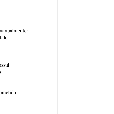
 manualmente: 
tido.
ssui 
 
ubmetido 