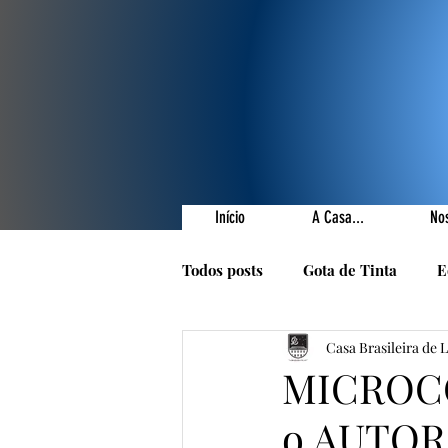
Início
A Casa...
No
Todos posts
Gota de Tinta
E
Casa Brasileira de 
Prêmios Literários
Nossas 
MICROCO
o AUTOR
1001 Poetas
Autores da Ca