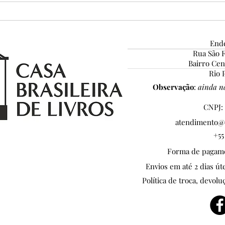
Ende
Rua São F
Bairro Ce
6º Prêmio MicroConto de
Micr
Rio P
Ouro: INSCRIÇÕES
EST
Observação
:
ainda nã
ENCERRADAS!
DE I
CNPJ: 
atendimento@c
+55
Forma de pagamen
Envios em até 2 dias ú
Política de troca, devolu