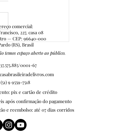
reço comercial:
rancisco, 227, casa 08
ntro — CEP: 96640-000
oConto de Ouro:
ardo (RS), Brasil
AMOS NO ÚLTIMO DIA
o temos espaço aberto ao público.
NSCRIÇÕES!
37.575.885/0001-67
asabrasileiradelivros.com
 (51) 9 9559-7518
to: pix e cartão de crédito
teis após confirmação do pagamento
ção e reembolso: até 07 dias corridos