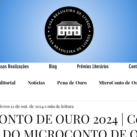
ssas Realizações
Blog
Prêmios Literários
Cont
ditorial
Notícias
Pena de Ouro
MicroConto de O
Livros
12 de out. de 2024
1 min de leitura
Realizações
Cândido Luís Vasques
Efemérides
P
NTO DE OURO 2024 | C
 DO MICROCONTO DE O
sa
R. Roldan-Roldan
Carlos Nejar
Sebastião Burn