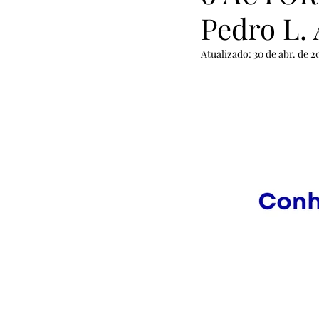
Pedro L. 
Prata da Casa
Semifinalist
Atualizado:
30 de abr. de 2
Vencedores Pena de Ouro 2023
Semifinalistas MicroConto 2024
Elomar Figueira Mello
Gab