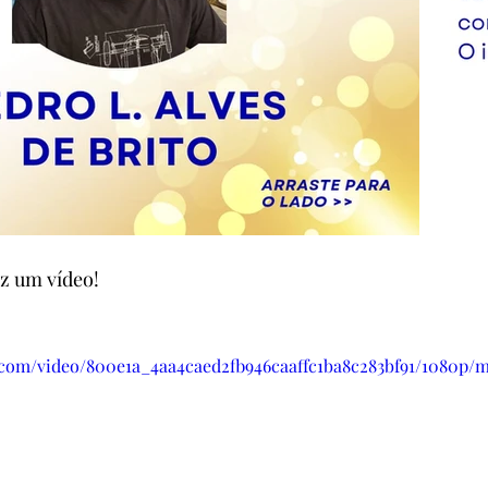
z um vídeo!
ic.com/video/800e1a_4aa4caed2fb946caaffc1ba8c283bf91/1080p/m