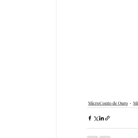
MicroConto de Ouro
Mi