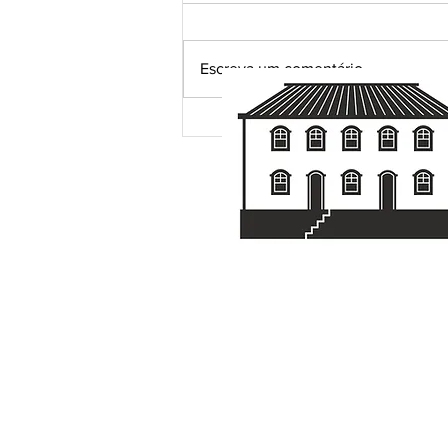
Escreva um comentário
No clima de Copa, a Casa
também tem sua escalação!