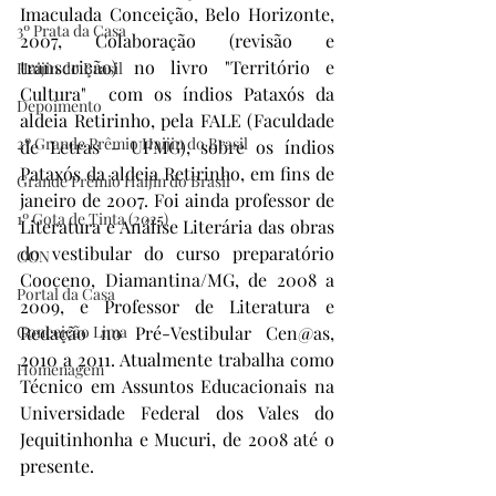
Imaculada Conceição, Belo Horizonte, 
3º Prata da Casa
2007, Colaboração (revisão e 
transcrição) no livro "Território e 
Haijin do Brasil
Cultura"  com os índios Pataxós da 
Depoimento
aldeia Retirinho, pela FALE (Faculdade 
2º Grande Prêmio Haijin do Brasil
de Letras - UFMG), sobre os índios 
Pataxós da aldeia Retirinho, em fins de 
Grande Prêmio Haijin do Brasil
janeiro de 2007. Foi ainda professor de 
1º Gota de Tinta (2025)
Literatura e Análise Literária das obras 
do vestibular do curso preparatório 
CON
Cooceno, Diamantina/MG, de 2008 a 
Portal da Casa
2009, e Professor de Literatura e 
Conceição Lima
Redação no Pré-Vestibular Cen@as, 
2010 a 2011. Atualmente trabalha como 
Homenagem
Técnico em Assuntos Educacionais na 
Universidade Federal dos Vales do 
Jequitinhonha e Mucuri, de 2008 até o 
presente.