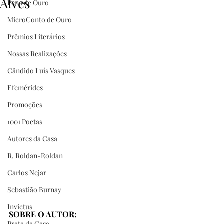
Alves
Pena de Ouro
MicroConto de Ouro
Prêmios Literários
Nossas Realizações
Cândido Luís Vasques
Efemérides
Promoções
1001 Poetas
Autores da Casa
R. Roldan-Roldan
Carlos Nejar
Sebastião Burnay
Invictus
SOBRE O AUTOR:
Prata da Casa