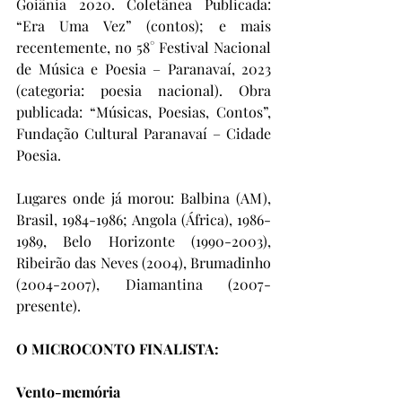
Goiânia 2020. Coletânea Publicada: 
“Era Uma Vez” (contos); e mais 
recentemente, no 58° Festival Nacional 
de Música e Poesia – Paranavaí, 2023 
(categoria: poesia nacional). Obra 
publicada: “Músicas, Poesias, Contos”, 
Fundação Cultural Paranavaí – Cidade 
Poesia.
Lugares onde já morou: Balbina (AM), 
Brasil, 1984-1986; Angola (África), 1986-
1989, Belo Horizonte (1990-2003), 
Ribeirão das Neves (2004), Brumadinho 
(2004-2007), Diamantina (2007-
presente).
O MICROCONTO FINALISTA:
Vento-memória