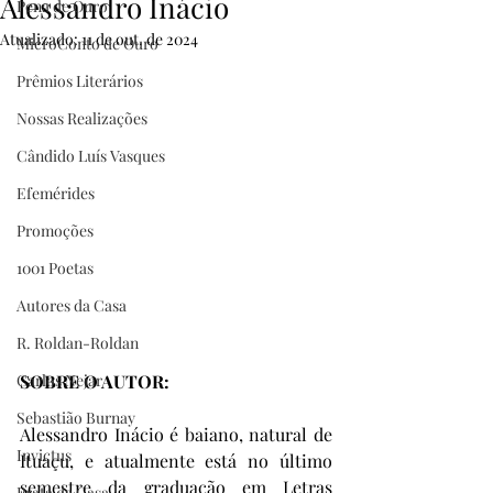
Alessandro Inácio
Pena de Ouro
Atualizado:
11 de out. de 2024
MicroConto de Ouro
Prêmios Literários
Nossas Realizações
Cândido Luís Vasques
Efemérides
Promoções
1001 Poetas
Autores da Casa
R. Roldan-Roldan
SOBRE O AUTOR:
Carlos Nejar
Sebastião Burnay
Alessandro Inácio é baiano, natural de 
Invictus
Ituaçu, e atualmente está no último 
semestre da graduação em Letras 
Prata da Casa