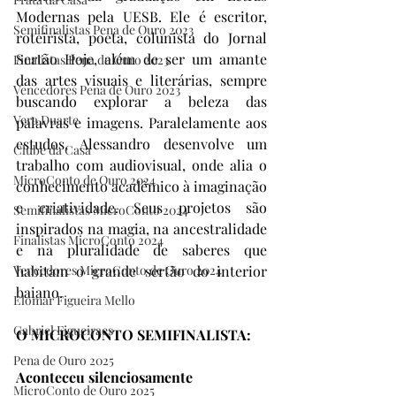
Modernas pela UESB. Ele é escritor, 
Semifinalistas Pena de Ouro 2023
roteirista, poeta, colunista do Jornal 
Sertão Hoje, além de ser um amante 
Finalistas Pena de Ouro 2023
das artes visuais e literárias, sempre 
Vencedores Pena de Ouro 2023
buscando explorar a beleza das 
Vera Duarte
palavras e imagens. Paralelamente aos 
estudos, Alessandro desenvolve um 
Clube da Casa
trabalho com audiovisual, onde alia o 
MicroConto de Ouro 2024
conhecimento acadêmico à imaginação 
e criatividade. Seus projetos são 
Semifinalistas MicroConto 2024
inspirados na magia, na ancestralidade 
Finalistas MicroConto 2024
e na pluralidade de saberes que 
habitam o grande sertão do interior 
Vencedores MicroConto de Ouro 2024
baiano. 
Elomar Figueira Mello
Gabriel Figueiraes
O MICROCONTO SEMIFINALISTA:
Pena de Ouro 2025
Aconteceu silenciosamente
MicroConto de Ouro 2025