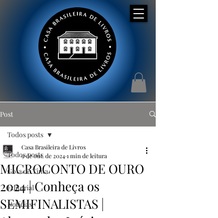
Post
Todos posts
Casa Brasileira de Livros
Todos posts
9 de out. de 2024
1 min de leitura
MICROCONTO DE OURO
Gota de Tinta
2024 | Conheça os
Editorial
SEMIFINALISTAS |
Notícias