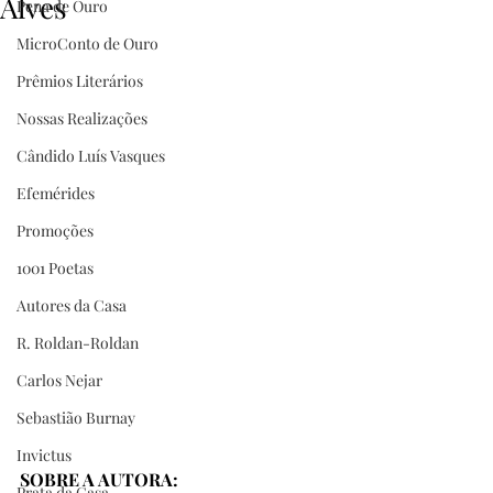
Alves
Pena de Ouro
MicroConto de Ouro
Prêmios Literários
Nossas Realizações
Cândido Luís Vasques
Efemérides
Promoções
1001 Poetas
Autores da Casa
R. Roldan-Roldan
Carlos Nejar
Sebastião Burnay
Invictus
SOBRE A AUTORA:
Prata da Casa