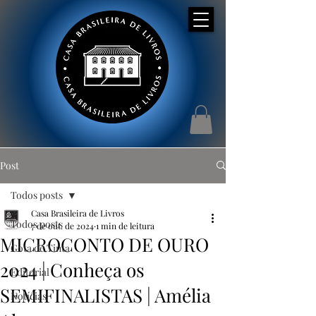
Post
Todos posts
Casa Brasileira de Livros
Todos posts
7 de out. de 2024
1 min de leitura
MICROCONTO DE OURO
Gota de Tinta
2024 | Conheça os
Editorial
SEMIFINALISTAS | Amélia
Notícias