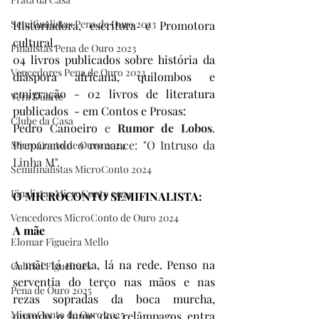
Semifinalistas Pena de Ouro 2023
Historiadora, escritora e Promotora 
cultural.
Finalistas Pena de Ouro 2023
04 livros publicados sobre história da 
Vencedores Pena de Ouro 2023
diáspora africana, quilombos e 
emigração - 02 livros de literatura 
Vera Duarte
publicados  - em Contos e Prosas:
Clube da Casa
Pedro Canoeiro
 e 
Rumor de Lobos
. 
Preparando o romance: "O Intruso da 
MicroConto de Ouro 2024
Linha M".  
Semifinalistas MicroConto 2024
Finalistas MicroConto 2024
O MICROCONTO SEMIFINALISTA:
Vencedores MicroConto de Ouro 2024
A mãe
Elomar Figueira Mello
A mãe tá morta, lá na rede. Penso na 
Gabriel Figueiraes
serventia do terço nas mãos e nas 
Pena de Ouro 2025
rezas sopradas da boca murcha, 
MicroConto de Ouro 2025
quando o lume dos relâmpagos entra 