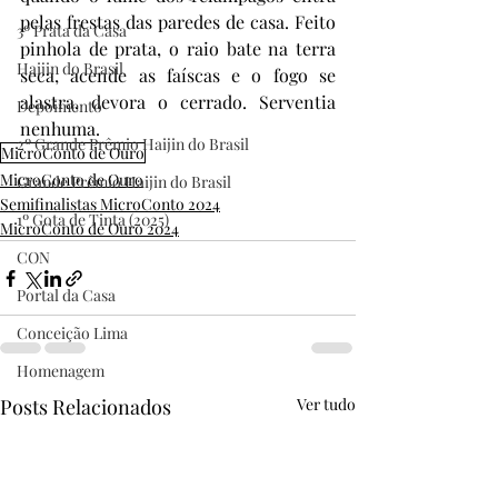
pelas frestas das paredes de casa. Feito 
3º Prata da Casa
pinhola de prata, o raio bate na terra 
Haijin do Brasil
seca, acende as faíscas e o fogo se 
alastra, devora o cerrado. Serventia 
Depoimento
nenhuma.
2º Grande Prêmio Haijin do Brasil
MicroConto de Ouro
MicroConto de Ouro
Grande Prêmio Haijin do Brasil
Semifinalistas MicroConto 2024
1º Gota de Tinta (2025)
MicroConto de Ouro 2024
CON
Portal da Casa
Conceição Lima
Homenagem
Posts Relacionados
Ver tudo