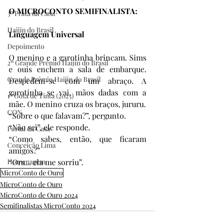
O MICROCONTO SEMIFINALISTA:
3º Prata da Casa
Haijin do Brasil
Linguagem Universal
Depoimento
O menino e a garotinha brincam. Sims 
2º Grande Prêmio Haijin do Brasil
e ouis enchem a sala de embarque. 
Grande Prêmio Haijin do Brasil
Despedem-se com um abraço. A 
garotinha se vai, mãos dadas com a 
1º Gota de Tinta (2025)
mãe. O menino cruza os braços, jururu. 
CON
“Sobre o que falavam?”, pergunto. 
“Não sei”, ele responde. 
Portal da Casa
“Como sabes, então, que ficaram 
Conceição Lima
amigos?” 
Homenagem
“Ora... ela me sorriu”.
MicroConto de Ouro
MicroConto de Ouro
MicroConto de Ouro 2024
Semifinalistas MicroConto 2024