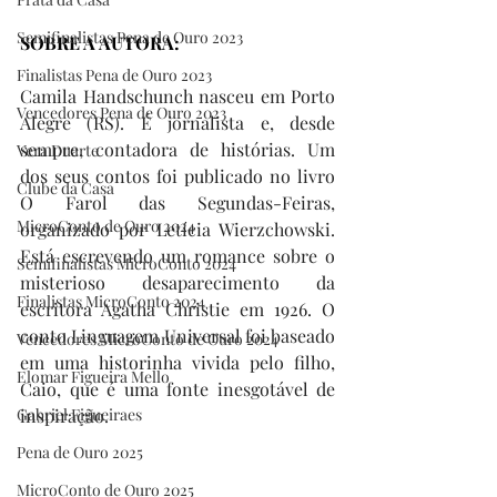
Semifinalistas Pena de Ouro 2023
SOBRE A AUTORA:
Finalistas Pena de Ouro 2023
Camila Handschunch nasceu em Porto 
Vencedores Pena de Ouro 2023
Alegre (RS). É jornalista e, desde 
sempre, contadora de histórias. Um 
Vera Duarte
dos seus contos foi publicado no livro 
Clube da Casa
O Farol das Segundas-Feiras, 
MicroConto de Ouro 2024
organizado por Letícia Wierzchowski. 
Está escrevendo um romance sobre o 
Semifinalistas MicroConto 2024
misterioso desaparecimento da 
Finalistas MicroConto 2024
escritora Agatha Christie em 1926. O 
conto Linguagem Universal foi baseado 
Vencedores MicroConto de Ouro 2024
em uma historinha vivida pelo filho, 
Elomar Figueira Mello
Caio, que é uma fonte inesgotável de 
Gabriel Figueiraes
inspiração. 
Pena de Ouro 2025
MicroConto de Ouro 2025