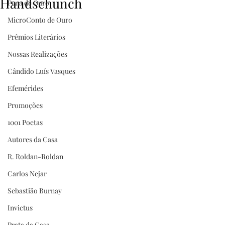
Handschunch
Pena de Ouro
MicroConto de Ouro
Prêmios Literários
Nossas Realizações
Cândido Luís Vasques
Efemérides
Promoções
1001 Poetas
Autores da Casa
R. Roldan-Roldan
Carlos Nejar
Sebastião Burnay
Invictus
Prata da Casa