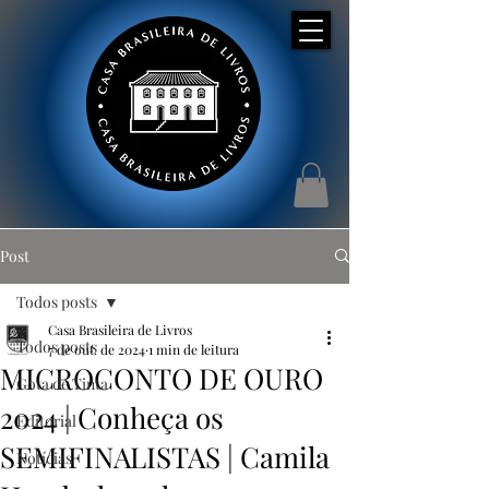
Post
Todos posts
Casa Brasileira de Livros
Todos posts
7 de out. de 2024
1 min de leitura
MICROCONTO DE OURO
Gota de Tinta
2024 | Conheça os
Editorial
SEMIFINALISTAS | Camila
Notícias