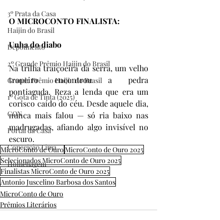
3º Prata da Casa
O MICROCONTO FINALISTA:
Haijin do Brasil
Unha do diabo
Depoimento
2º Grande Prêmio Haijin do Brasil
Na trilha traiçoeira da serra, um velho 
tropeiro encontrou a pedra 
Grande Prêmio Haijin do Brasil
pontiaguda. Reza a lenda que era um 
1º Gota de Tinta (2025)
corisco caído do céu. Desde aquele dia, 
CON
nunca mais falou — só ria baixo nas 
madrugadas, afiando algo invisível no 
Portal da Casa
escuro.
Conceição Lima
MicroConto de Ouro
MicroConto de Ouro 2025
Selecionados MicroConto de Ouro 2025
Homenagem
Finalistas MicroConto de Ouro 2025
Antonio Juscelino Barbosa dos Santos
MicroConto de Ouro
Prêmios Literários