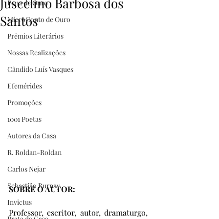
Juscelino Barbosa dos
Pena de Ouro
Santos
MicroConto de Ouro
Prêmios Literários
Nossas Realizações
Cândido Luís Vasques
Efemérides
Promoções
1001 Poetas
Autores da Casa
R. Roldan-Roldan
Carlos Nejar
Sebastião Burnay
SOBRE O AUTOR:
Invictus
Professor, escritor, autor, dramaturgo, 
Prata da Casa