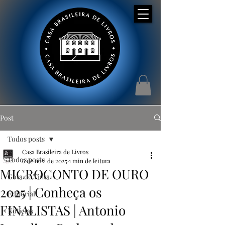
Post
Todos posts
Casa Brasileira de Livros
Todos posts
6 de nov. de 2025
1 min de leitura
MICROCONTO DE OURO
Gota de Tinta
2025 | Conheça os
Editorial
FINALISTAS | Antonio
Notícias