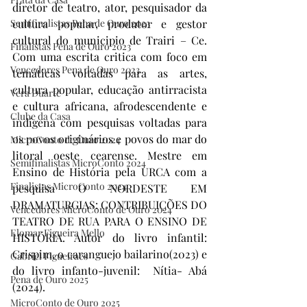
diretor de teatro, ator, pesquisador da 
Semifinalistas Pena de Ouro 2023
cultura popular, produtor e gestor 
cultural do municipio de Trairi – Ce. 
Finalistas Pena de Ouro 2023
Com uma escrita critica com foco em 
Vencedores Pena de Ouro 2023
temáticas voltadas para as artes, 
cultura popular, educação antirracista 
Vera Duarte
e cultura africana, afrodescendente e 
Clube da Casa
indígena com pesquisas voltadas para 
os povos originários e povos do mar do 
MicroConto de Ouro 2024
litoral oeste cearense. Mestre em 
Semifinalistas MicroConto 2024
Ensino de História pela URCA com a 
Finalistas MicroConto 2024
pesquisa O NORDESTE EM 
DRAMATURGIAS: CONTRIBUIÇÕES DO 
Vencedores MicroConto de Ouro 2024
TEATRO DE RUA PARA O ENSINO DE 
Elomar Figueira Mello
HISTÓRIA. Autor do livro infantil: 
Crispim, o caranguejo bailarino(2023) e 
Gabriel Figueiraes
do livro infanto-juvenil:  Nítia- Abá 
Pena de Ouro 2025
(2024). 
MicroConto de Ouro 2025