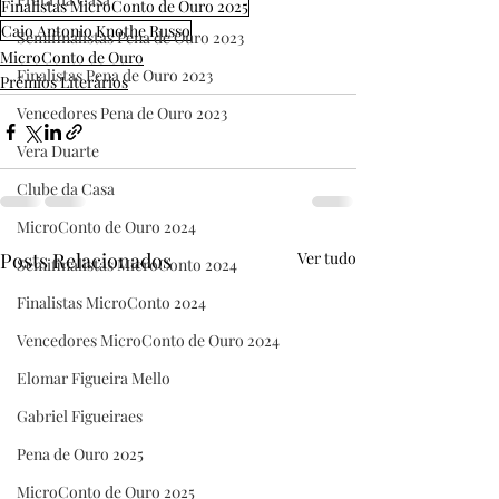
Finalistas MicroConto de Ouro 2025
Caio Antonio Knothe Russo
Semifinalistas Pena de Ouro 2023
MicroConto de Ouro
Finalistas Pena de Ouro 2023
Prêmios Literários
Vencedores Pena de Ouro 2023
Vera Duarte
Clube da Casa
MicroConto de Ouro 2024
Posts Relacionados
Ver tudo
Semifinalistas MicroConto 2024
Finalistas MicroConto 2024
Vencedores MicroConto de Ouro 2024
Elomar Figueira Mello
Gabriel Figueiraes
Pena de Ouro 2025
MicroConto de Ouro 2025