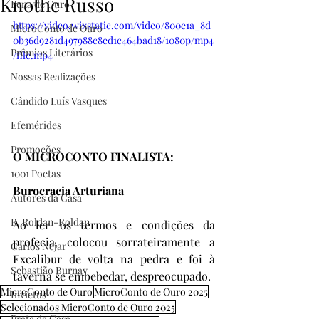
Knothe Russo
Pena de Ouro
https://video.wixstatic.com/video/800e1a_8d
MicroConto de Ouro
0b36d9281d497988c8ed1c464bad18/1080p/mp4
Prêmios Literários
/file.mp4
Nossas Realizações
Cândido Luís Vasques
Efemérides
Promoções
O MICROCONTO FINALISTA:
1001 Poetas
Burocracia Arturiana
Autores da Casa
R. Roldan-Roldan
Ao ler os termos e condições da 
profecia, colocou sorrateiramente a 
Carlos Nejar
Excalibur de volta na pedra e foi à 
Sebastião Burnay
taverna se embebedar, despreocupado.
MicroConto de Ouro
MicroConto de Ouro 2025
Invictus
Selecionados MicroConto de Ouro 2025
Prata da Casa