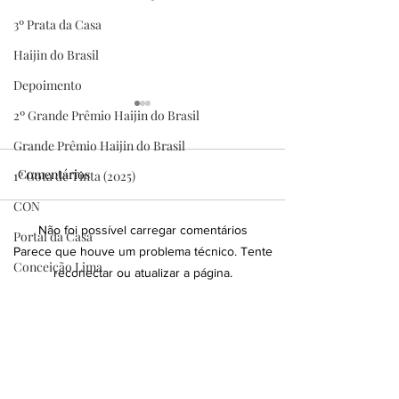
3º Prata da Casa
Haijin do Brasil
Depoimento
2º Grande Prêmio Haijin do Brasil
Grande Prêmio Haijin do Brasil
Comentários
1º Gota de Tinta (2025)
CON
Não foi possível carregar comentários
Portal da Casa
Pena de Ouro — 7ª edição:
Portal da Casa 
Parece que houve um problema técnico. Tente
INSCRIÇÕES ABERTAS
o novo capítulo 
Conceição Lima
reconectar ou atualizar a página.
eventos literário
Homenagem
realizamos junto
Atualizar