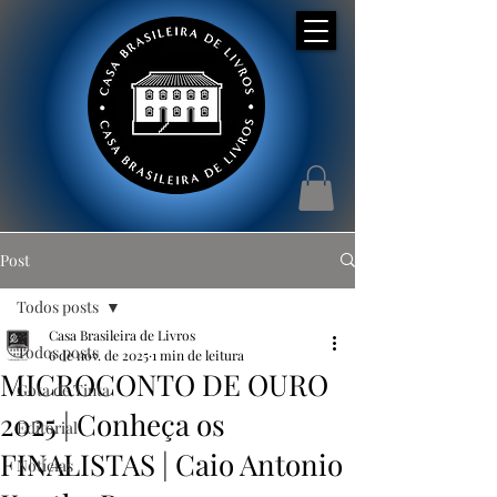
Post
Todos posts
Casa Brasileira de Livros
Todos posts
6 de nov. de 2025
1 min de leitura
MICROCONTO DE OURO
Gota de Tinta
2025 | Conheça os
Editorial
FINALISTAS | Caio Antonio
Notícias