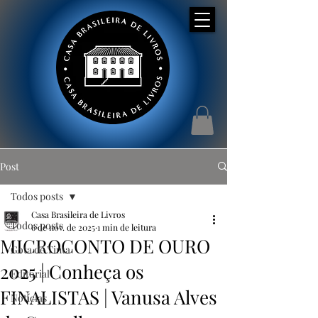
Post
Todos posts
Casa Brasileira de Livros
Todos posts
6 de nov. de 2025
1 min de leitura
MICROCONTO DE OURO
Gota de Tinta
2025 | Conheça os
Editorial
FINALISTAS | Vanusa Alves
Notícias