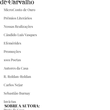
de Carvalho
Pena de Ouro
MicroConto de Ouro
Prêmios Literários
Nossas Realizações
Cândido Luís Vasques
Efemérides
Promoções
1001 Poetas
Autores da Casa
R. Roldan-Roldan
Carlos Nejar
Sebastião Burnay
Invictus
SOBRE A AUTORA:
Prata da Casa