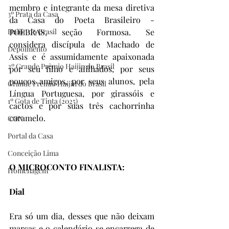
membro e integrante da mesa diretiva 
3º Prata da Casa
da Casa do Poeta Brasileiro - 
POEBRAS, seção Formosa. Se 
Haijin do Brasil
considera discípula de Machado de 
Depoimento
Assis e é assumidamente apaixonada 
2º Grande Prêmio Haijin do Brasil
por seu filho e afilhados, por seus 
poucos amigos, por seus alunos, pela 
Grande Prêmio Haijin do Brasil
Língua Portuguesa, por girassóis e 
1º Gota de Tinta (2025)
cactos e por suas três cachorrinha 
caramelo.
CON
Portal da Casa
Conceição Lima
O MICROCONTO FINALISTA:
Homenagem
Dial
Era só um dia, desses que não deixam 
marcas e o calendário se encarrega de 