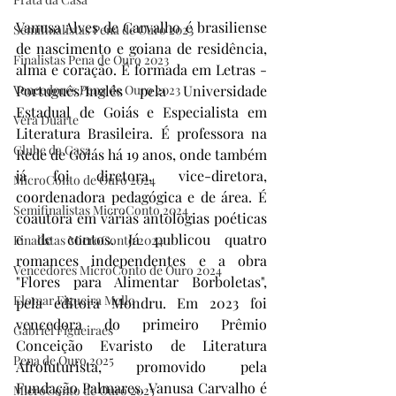
Vanusa Alves de Carvalho é brasiliense 
Semifinalistas Pena de Ouro 2023
de nascimento e goiana de residência, 
Finalistas Pena de Ouro 2023
alma e coração. É formada em Letras - 
Português/Inglês pela Universidade 
Vencedores Pena de Ouro 2023
Estadual de Goiás e Especialista em 
Vera Duarte
Literatura Brasileira. É professora na 
Clube da Casa
Rede de Goiás há 19 anos, onde também 
já foi diretora, vice-diretora, 
MicroConto de Ouro 2024
coordenadora pedagógica e de área. É 
Semifinalistas MicroConto 2024
coautora em várias antologias poéticas 
e de contos. Já publicou quatro 
Finalistas MicroConto 2024
romances independentes e a obra 
Vencedores MicroConto de Ouro 2024
"Flores para Alimentar Borboletas", 
Elomar Figueira Mello
pela editora Mondru. Em 2023 foi 
vencedora do primeiro Prêmio 
Gabriel Figueiraes
Conceição Evaristo de Literatura 
Pena de Ouro 2025
Afrofuturista, promovido pela 
Fundação Palmares. Vanusa Carvalho é 
MicroConto de Ouro 2025