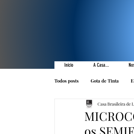
Início
A Casa...
No
Todos posts
Gota de Tinta
E
Casa Brasileira de 
Prêmios Literários
Nossas 
MICROCO
os SEMIF
1001 Poetas
Autores da Ca