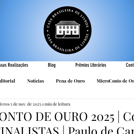
ssas Realizações
Blog
Prêmios Literários
Cont
ditorial
Notícias
Pena de Ouro
MicroConto de O
Livros
5 de nov. de 2025
1 min de leitura
Realizações
Cândido Luís Vasques
Efemérides
P
NTO DE OURO 2025 | C
INALISTAS | Paulo de C
sa
R. Roldan-Roldan
Carlos Nejar
Sebastião Burn