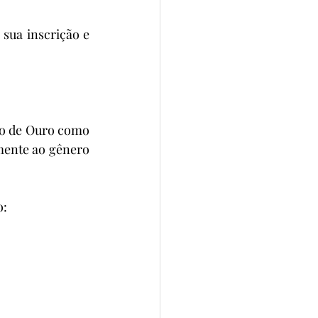
sua inscrição e 
o de Ouro como 
ente ao gênero 
o: