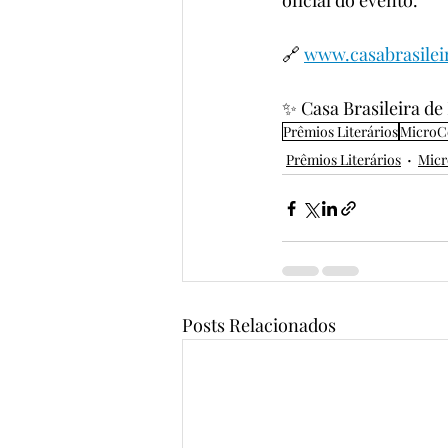
oficial do evento.
🔗 
www.casabrasilei
✨ Casa Brasileira de
Prêmios Literários
MicroC
Prêmios Literários
Micr
Posts Relacionados