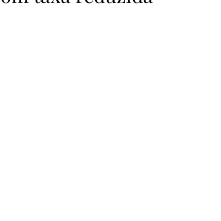
as Pena de Ouro 2023
Finalistas Pena de Ouro 2023
Vera Duarte
Clube da Casa
MicroConto de Ouro 
Finalistas MicroConto 2024
Vencedores MicroConto 
riel Figueiraes
Pena de Ouro 2025
MicroConto de Ou