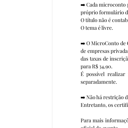
➡️ Cada microconto p
próprio formulário d
O título não é contab
O tema é livre.
➡️ O MicroConto de O
de empresas privada
das taxas de inscriç
para R$ 34,90.
É possível realiza
separadamente.
➡️ Não há restrição 
Entretanto, os certif
Para mais informaçõe