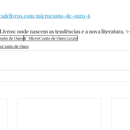
radelivros.com/microconto-de-ouro-6
 Livros: onde nascem as tendências e a nova literatura. ✨
onto de Ouro
6° MicroConto de Ouro (2026)
oConto de Ouro