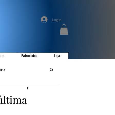
Login
ato
Patrocínios
Loja
uro
romoções
última
ay
Invictus