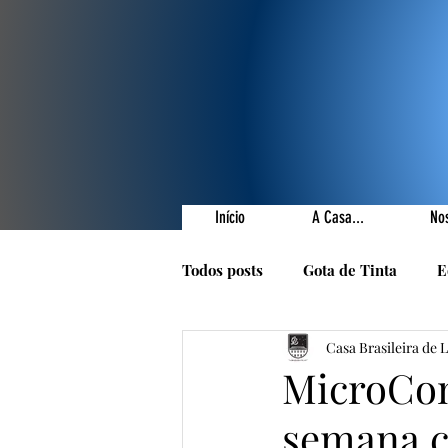
Início
A Casa...
No
Todos posts
Gota de Tinta
E
Casa Brasileira de 
Prêmios Literários
Nossas 
MicroCon
semana c
1001 Poetas
Autores da Ca