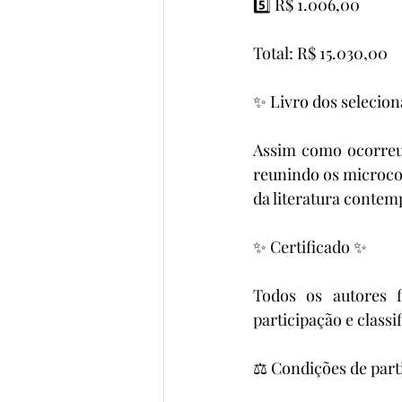
5️⃣ R$ 1.006,00
Total: R$ 15.030,00
✨ Livro dos selecio
Assim como ocorreu 
reunindo os microcon
da literatura conte
✨ Certificado ✨
Todos os autores f
participação e classi
⚖️ Condições de part