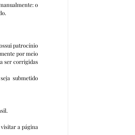
 manualmente: o 
do.
ssui patrocínio 
mente por meio 
 ser corrigidas 
seja submetido 
sil.
isitar a página 