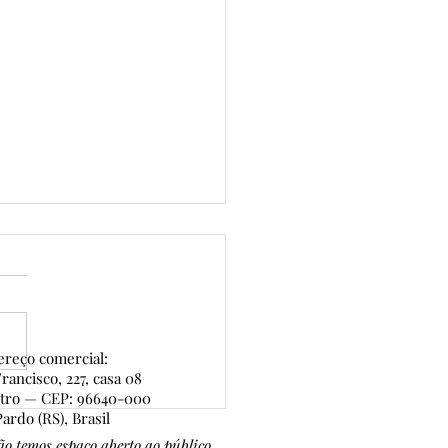
reço comercial:
rancisco, 227, casa 08
ntro — CEP: 96640-000
 de Ouro — 7ª edição:
ardo (RS), Brasil
CRIÇÕES ABERTAS
o temos espaço aberto ao público.