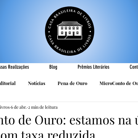
ssas Realizações
Blog
Prêmios Literários
Cont
ditorial
Notícias
Pena de Ouro
MicroConto de O
Livros
6 de abr.
2 min de leitura
Realizações
Cândido Luís Vasques
Efemérides
P
to de Ouro: estamos na 
om taxa reduzida
sa
R. Roldan-Roldan
Carlos Nejar
Sebastião Burn