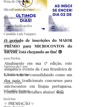
Pena de Ouro
MicroConto de Ouro
Prêmios Literários
Nossas Realizações
Cândido Luís Vasques
O período de inscrições do MAIOR 
Efemérides
PRÊMIO para MICROCONTOS do 
Promoções
BRASIL está chegando ao fim! 😰
1001 Poetas
Atualmente em sua 5ª edição, este 
Autores da Casa
simpático evento da Casa Brasileira de 
R. Roldan-Roldan
Livros tem se consolidando como um 
dos mais tradicionais concursos para 
Carlos Nejar
microcontos em língua portuguesa. 
Sebastião Burnay
Confira mais detalhes abaixo! 🤩🤗
Invictus
✨ PREMIAÇÃO ✨
Prata da Casa