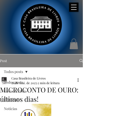
Post
Todos posts
Casa Brasileira de Livros
Todos posts
26 de mai. de 2025
2 min de leitura
MICROCONTO DE OURO:
Gota de Tinta
últimos dias!
Editorial
Notícias