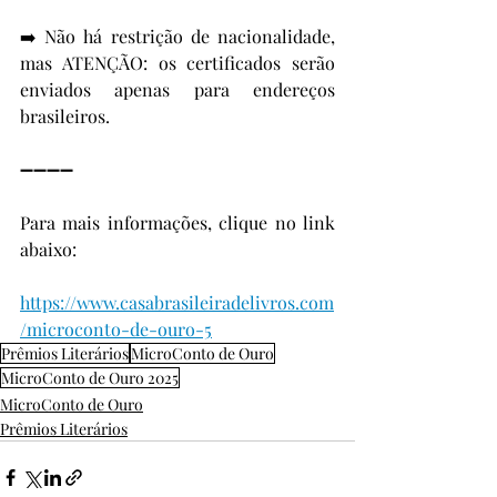
➡️ Não há restrição de nacionalidade, 
mas ATENÇÃO: os certificados serão 
enviados apenas para endereços 
brasileiros.
➖➖➖➖
Para mais informações, clique no link 
abaixo:
https://www.casabrasileiradelivros.com
/microconto-de-ouro-5
Prêmios Literários
MicroConto de Ouro
MicroConto de Ouro 2025
MicroConto de Ouro
Prêmios Literários