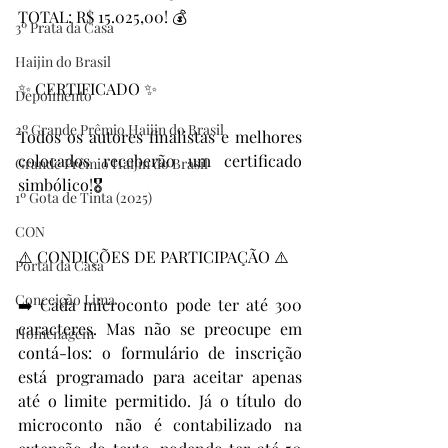
TOTAL: R$ 15.025,00! 💰
3º Prata da Casa
Haijin do Brasil
✨ CERTIFICADO ✨
Depoimento
2º Grande Prêmio Haijin do Brasil
Todos os autores finalistas e melhores 
colocados receberão um certificado 
Grande Prêmio Haijin do Brasil
simbólico!🎖️
1º Gota de Tinta (2025)
CON
⚠️ CONDIÇÕES DE PARTICIPAÇÃO ⚠️
Portal da Casa
Conceição Lima
➡️ Cada microconto pode ter até 300 
caracteres. Mas não se preocupe em 
Homenagem
contá-los: o formulário de inscrição 
está programado para aceitar apenas 
até o limite permitido. Já o título do 
microconto não é contabilizado na 