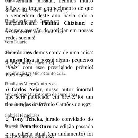
Na semana passada, ficamos muito 
felizes ao tomar conhecimento de que 
Semifinalistas Pena de Ouro 2023
a vencedora deste ano havia sido a 
Finalistas Pena de Ouro 2023
moçambicana 
Paulina Chiziane
; e 
fizemos questão de noticiar em nossas 
Vencedores Pena de Ouro 2023
redes sociais!
Vera Duarte
E então nos demos conta de uma coisa: 
Clube da Casa
a 
nossa Casa
 já possui alguns pequenos 
MicroConto de Ouro 2024
“
links
” com esse prestigiado prêmio! 
Semifinalistas MicroConto 2024
Pois veja só:
Finalistas MicroConto 2024
1) 
Carlos Nejar
, nosso autor 
imortal 
Vencedores MicroConto de Ouro 2024
que será publicado em breve, foi um 
dos jurados do Prêmio Camões de 1997;
Elomar Figueira Mello
Gabriel Figueiraes
2) 
Tony Tcheka
, jurado convidado do 
Pena de Ouro 2025
nosso 
Pena de Ouro
 na edição passada 
e na edição atual (em andamento) foi 
MicroConto de Ouro 2025