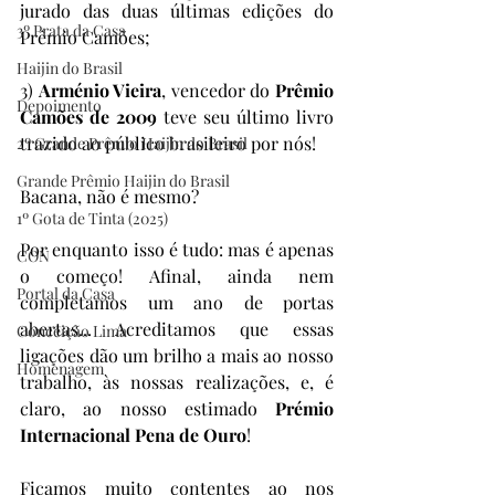
jurado das duas últimas edições do 
3º Prata da Casa
Prêmio Camões;
Haijin do Brasil
3) 
Arménio Vieira
, vencedor do 
Prêmio 
Depoimento
Camões de 2009
 teve seu último livro 
trazido ao público brasileiro por nós!
2º Grande Prêmio Haijin do Brasil
Grande Prêmio Haijin do Brasil
Bacana, não é mesmo?
1º Gota de Tinta (2025)
Por enquanto isso é tudo: mas é apenas 
CON
o começo! Afinal, ainda nem 
Portal da Casa
completamos um ano de portas 
abertas... Acreditamos que essas 
Conceição Lima
ligações dão um brilho a mais ao nosso 
Homenagem
trabalho, às nossas realizações, e, é 
claro, ao nosso estimado 
Prémio 
Internacional Pena de Ouro
!
Ficamos muito contentes ao nos 