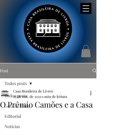
Post
Todos posts
Casa Brasileira de Livros
Todos posts
25 de out. de 2021
1 min de leitura
O Prêmio Camões e a Casa
Gota de Tinta
Editorial
Notícias