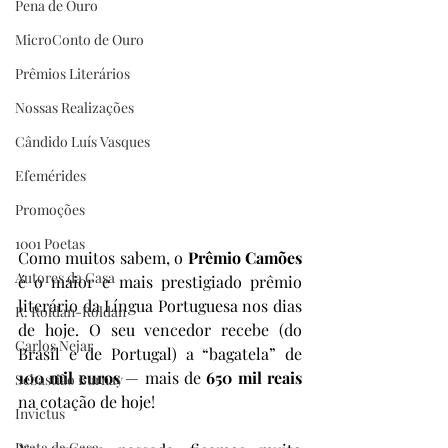
Pena de Ouro
MicroConto de Ouro
Prêmios Literários
Nossas Realizações
Cândido Luís Vasques
Efemérides
Promoções
1001 Poetas
Como muitos sabem, o 
Prêmio Camões
Autores da Casa
é o maior e mais prestigiado prêmio 
literário da Língua Portuguesa nos dias 
R. Roldan-Roldan
de hoje. O seu vencedor recebe (do 
Carlos Nejar
Brasil e de Portugal) a “bagatela” de 
100 mil euros
 — mais de 
650 mil reais
Sebastião Burnay
na cotação de hoje!
Invictus
Prata da Casa