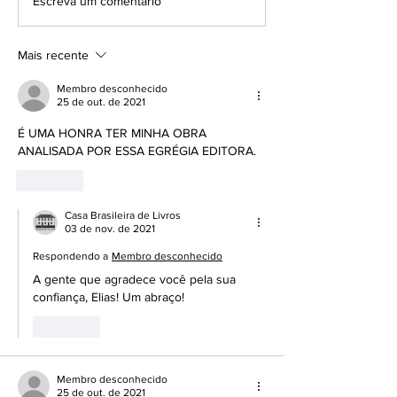
Grandes certezas da
Conceição Lima,
Escreva um comentário
vida...
Homenageada da
edição do Pena 
Mais recente
Membro desconhecido
25 de out. de 2021
É UMA HONRA TER MINHA OBRA 
ANALISADA POR ESSA EGRÉGIA EDITORA. 
Curtir
Casa Brasileira de Livros
03 de nov. de 2021
Respondendo a
Membro desconhecido
A gente que agradece você pela sua 
confiança, Elias! Um abraço!
Curtir
Membro desconhecido
25 de out. de 2021