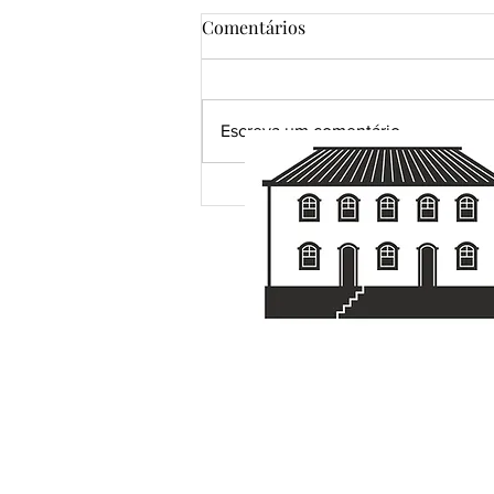
Comentários
Escreva um comentário
Grandes certezas da vida...