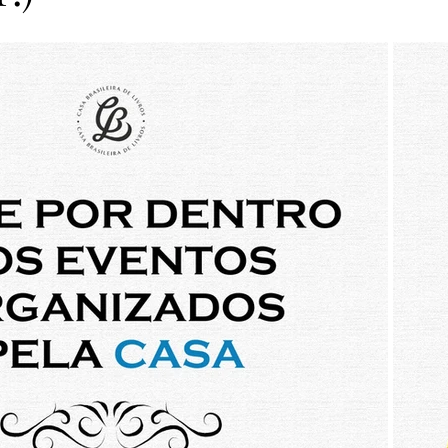
as Pena de Ouro 2023
Finalistas Pena de Ouro 2023
Vera Duarte
Clube da Casa
MicroConto de Ouro 
Finalistas MicroConto 2024
Vencedores MicroConto 
riel Figueiraes
Pena de Ouro 2025
MicroConto de Ou