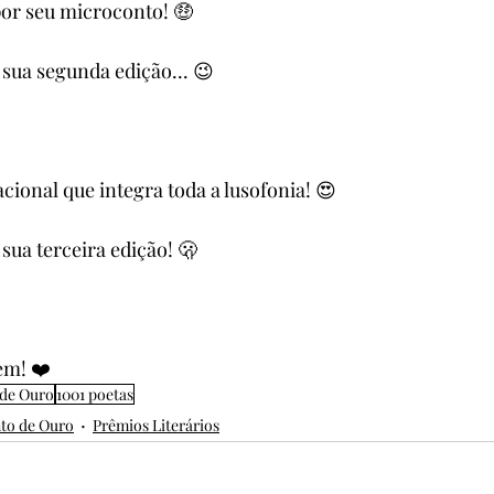
or seu microconto! 🤑
sua segunda edição... 😉
cional que integra toda a lusofonia! 😍
sua terceira edição! 🫢
em! ❤️
de Ouro
1001 poetas
to de Ouro
Prêmios Literários