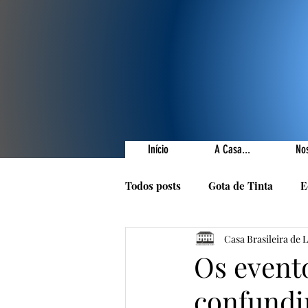
Início
A Casa...
No
Todos posts
Gota de Tinta
E
Casa Brasileira de 
Prêmios Literários
Nossas 
Os evento
confundir
1001 Poetas
Autores da Ca