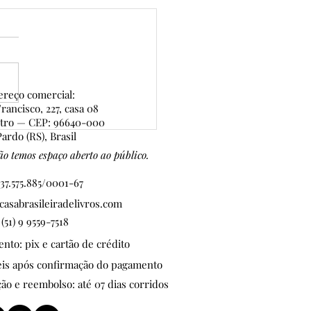
reço comercial:
rancisco, 227, casa 08
ntro — CEP: 96640-000
 de Ouro — 7ª edição:
ardo (RS), Brasil
CRIÇÕES ABERTAS
o temos espaço aberto ao público.
37.575.885/0001-67
asabrasileiradelivros.com
 (51) 9 9559-7518
to: pix e cartão de crédito
teis após confirmação do pagamento
ção e reembolso: até 07 dias corridos