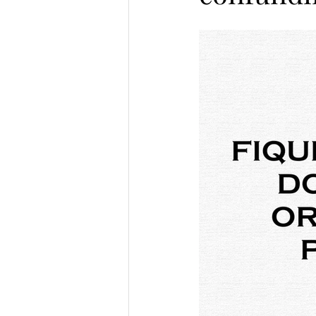
Prata da Casa
Semifinalist
Vencedores Pena de Ouro 2023
Semifinalistas MicroConto 2024
Elomar Figueira Mello
Gab