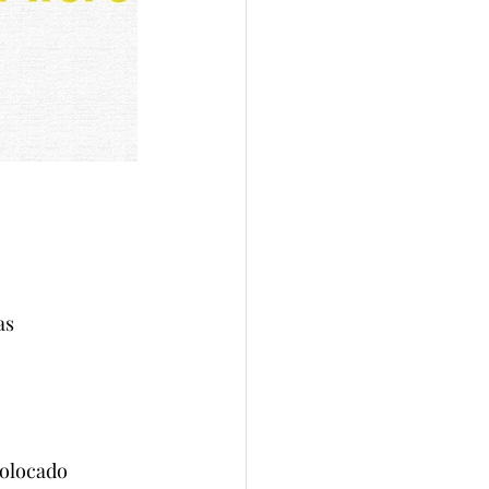
as 
olocado 