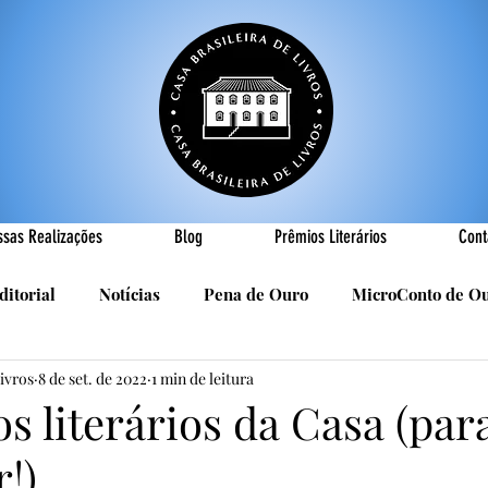
ssas Realizações
Blog
Prêmios Literários
Cont
ditorial
Notícias
Pena de Ouro
MicroConto de O
Livros
8 de set. de 2022
1 min de leitura
Realizações
Cândido Luís Vasques
Efemérides
P
s literários da Casa (par
!)
sa
R. Roldan-Roldan
Carlos Nejar
Sebastião Burn