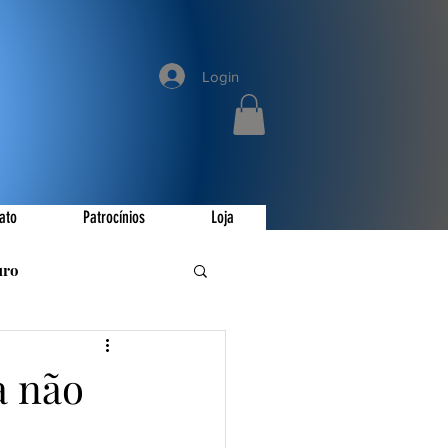
Login
ato
Patrocínios
Loja
uro
romoções
a não
ay
Invictus